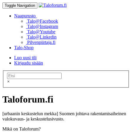
Toggle Navigation
Naapurusto
Talo@Facebook
Talo@Instagram
Talo@Youtube
Talo@Linkedin
Pilvenpiirtaja.fi
Talo-Shop
Luo uusi tili
Kirjaudu sisään
×
Taloforum.fi
[urbaanin keskustelun mekka] Suomen johtava rakentamisaiheinen
valokuvaus- ja keskustelusivusto.
Mikä on Taloforum?