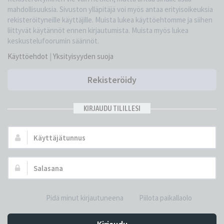
mahdollisuuksia. Sivuston ylläpitäjä voi myös antaa erityisoikeuksia
rekisteröityneille käyttäjille. Muista lukea käyttöehtomme ja siihen
liittyvät käytännöt ennen kirjautumista. Muista myös lukea
keskustelufoorumin säännöt.
Käyttöehdot
|
Yksityisyyden suoja
Rekisteröidy
KIRJAUDU TILILLESI
Käyttäjätunnus:
Salasana:
Pidä minut kirjautuneena
Piilota paikallaolo