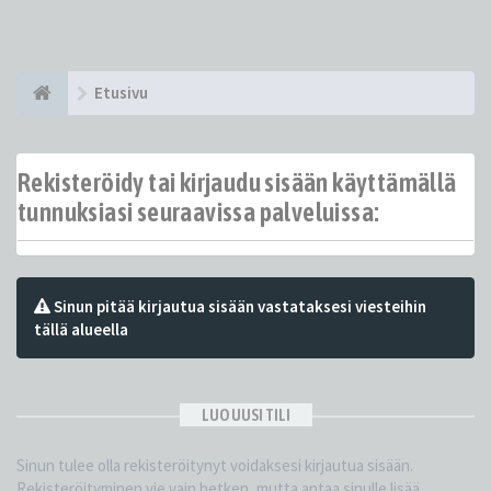
Etusivu
Rekisteröidy tai kirjaudu sisään käyttämällä
tunnuksiasi seuraavissa palveluissa:
Sinun pitää kirjautua sisään vastataksesi viesteihin
tällä alueella
LUO UUSI TILI
Sinun tulee olla rekisteröitynyt voidaksesi kirjautua sisään.
Rekisteröityminen vie vain hetken, mutta antaa sinulle lisää