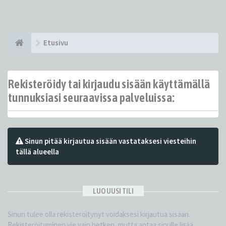
Etusivu
Rekisteröidy tai kirjaudu sisään käyttämällä
tunnuksiasi seuraavissa palveluissa:
Sinun pitää kirjautua sisään vastataksesi viesteihin
tällä alueella
LUO UUSI TILI
Sinun tulee olla rekisteröitynyt voidaksesi kirjautua sisään.
Rekisteröityminen vie vain hetken, mutta antaa sinulle lisää