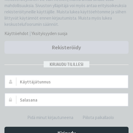
mahdollisuuksia. Sivuston ylläpitäjä voi myös antaa erityisoikeuksia
rekisteröityneille käyttäjille. Muista lukea käyttöehtomme ja siihen
liittyvät käytännöt ennen kirjautumista. Muista myös lukea
keskustelufoorumin säännöt.
Käyttöehdot
|
Yksityisyyden suoja
Rekisteröidy
KIRJAUDU TILILLESI
Käyttäjätunnus:
Salasana:
Pidä minut kirjautuneena
Piilota paikallaolo