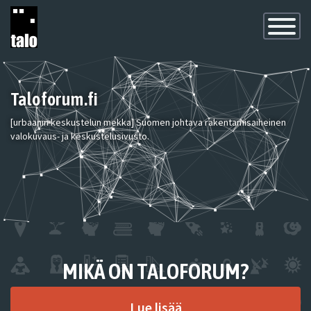
Toggle
Navigatio
Taloforum.fi
[urbaanin keskustelun mekka] Suomen johtava rakentamisaiheinen
valokuvaus- ja keskustelusivusto.
MIKÄ ON TALOFORUM?
Lue lisää