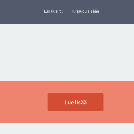
×
vusto.
Luo uusi tili
Kirjaudu sisään
Lue lisää