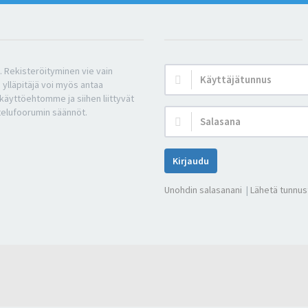
n. Rekisteröityminen vie vain
Käyttäjätunnus:
 ylläpitäjä voi myös antaa
a käyttöehtomme ja siihen liittyvät
telufoorumin säännöt.
Salasana:
Kirjaudu
Unohdin salasanani
|
Lähetä tunnust