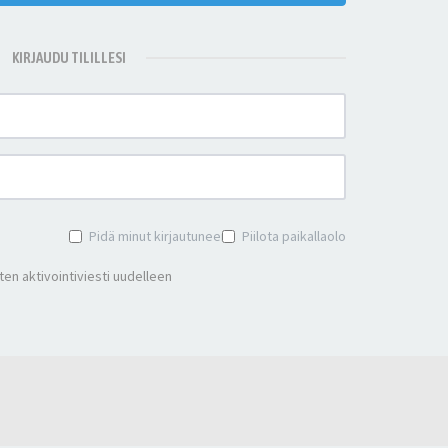
KIRJAUDU TILILLESI
Pidä minut kirjautuneena
Piilota paikallaolo
en aktivointiviesti uudelleen