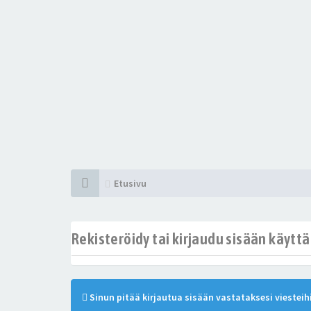
Etusivu
Rekisteröidy tai kirjaudu sisään käytt
Sinun pitää kirjautua sisään vastataksesi viesteihi