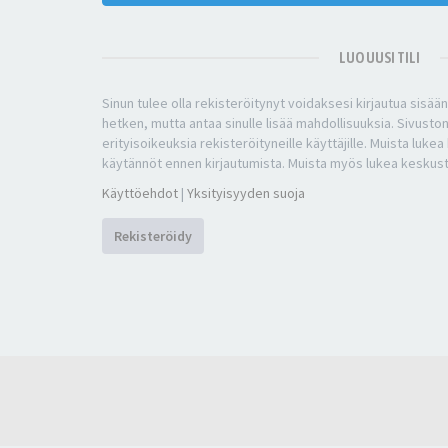
LUO UUSI TILI
Sinun tulee olla rekisteröitynyt voidaksesi kirjautua sisää
hetken, mutta antaa sinulle lisää mahdollisuuksia. Sivuston
erityisoikeuksia rekisteröityneille käyttäjille. Muista luke
käytännöt ennen kirjautumista. Muista myös lukea keskus
Käyttöehdot
|
Yksityisyyden suoja
Rekisteröidy