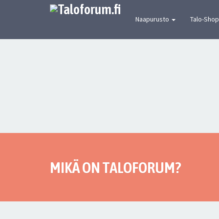
[urbaanin keskustelun mekka] Suomen joh
Naapurusto
Talo-Shop
MIKÄ ON TALOFORUM?