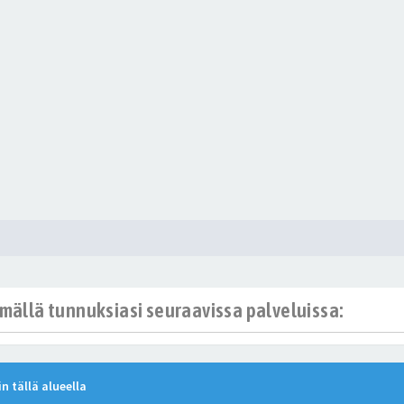
ämällä tunnuksiasi seuraavissa palveluissa:
n tällä alueella