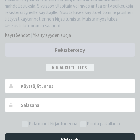
mahdollisuuksia. Sivuston ylläpitäjä voi myös antaa erityisoikeuksia
rekisteröityneille käyttäjille. Muista lukea käyttöehtomme ja siihen
liittyvät käytännöt ennen kirjautumista. Muista myös lukea
keskustelufoorumin säännöt.
Käyttöehdot
|
Yksityisyyden suoja
Rekisteröidy
KIRJAUDU TILILLESI
Käyttäjätunnus:
Salasana:
Pidä minut kirjautuneena
Piilota paikallaolo