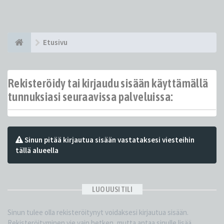
Etusivu
Rekisteröidy tai kirjaudu sisään käyttämällä
tunnuksiasi seuraavissa palveluissa:
Sinun pitää kirjautua sisään vastataksesi viesteihin
tällä alueella
LUO UUSI TILI
Sinun tulee olla rekisteröitynyt voidaksesi kirjautua sisään.
Rekisteröityminen vie vain hetken, mutta antaa sinulle lisää