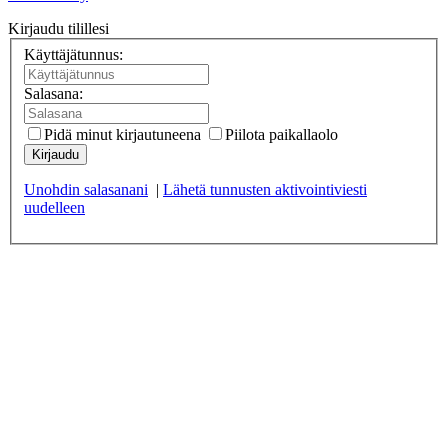
Kirjaudu tilillesi
Käyttäjätunnus:
Salasana:
Pidä minut kirjautuneena
Piilota paikallaolo
Kirjaudu
Unohdin salasanani
|
Lähetä tunnusten aktivointiviesti
uudelleen