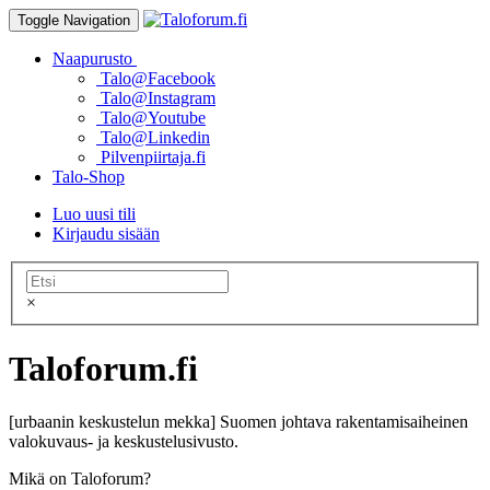
Toggle Navigation
Naapurusto
Talo@Facebook
Talo@Instagram
Talo@Youtube
Talo@Linkedin
Pilvenpiirtaja.fi
Talo-Shop
Luo uusi tili
Kirjaudu sisään
×
Taloforum.fi
[urbaanin keskustelun mekka] Suomen johtava rakentamisaiheinen
valokuvaus- ja keskustelusivusto.
Mikä on Taloforum?