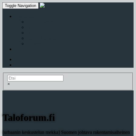
Toggle Navigation
Naapurusto
Talo@Facebook
Talo@Instagram
Talo@Youtube
Talo@Linkedin
Pilvenpiirtaja.fi
Talo-Shop
Luo uusi tili
Kirjaudu sisään
×
Taloforum.fi
[urbaanin keskustelun mekka] Suomen johtava rakentamisaiheinen