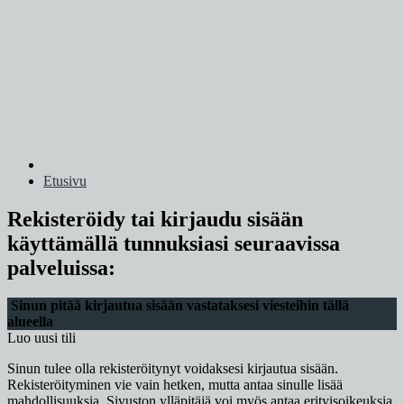
Etusivu
Rekisteröidy tai kirjaudu sisään
käyttämällä tunnuksiasi seuraavissa
palveluissa:
Sinun pitää kirjautua sisään vastataksesi viesteihin tällä
alueella
Luo uusi tili
Sinun tulee olla rekisteröitynyt voidaksesi kirjautua sisään.
Rekisteröityminen vie vain hetken, mutta antaa sinulle lisää
mahdollisuuksia. Sivuston ylläpitäjä voi myös antaa erityisoikeuksia