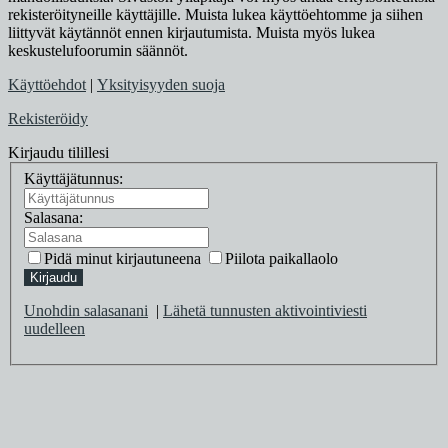
rekisteröityneille käyttäjille. Muista lukea käyttöehtomme ja siihen
liittyvät käytännöt ennen kirjautumista. Muista myös lukea
keskustelufoorumin säännöt.
Käyttöehdot
|
Yksityisyyden suoja
Rekisteröidy
Kirjaudu tilillesi
Käyttäjätunnus:
Salasana:
Pidä minut kirjautuneena
Piilota paikallaolo
Kirjaudu
Unohdin salasanani
|
Lähetä tunnusten aktivointiviesti
uudelleen