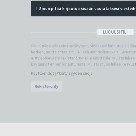
Sinun pitää kirjautua sisään vastataksesi viesteihi
LUO UUSI TILI
Sinun tulee olla rekisteröitynyt voidaksesi kirjautua sisää
hetken, mutta antaa sinulle lisää mahdollisuuksia. Sivuston
erityisoikeuksia rekisteröityneille käyttäjille. Muista luke
käytännöt ennen kirjautumista. Muista myös lukea keskus
Käyttöehdot
|
Yksityisyyden suoja
Rekisteröidy