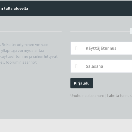
n tällä alueella
n. Rekisteröityminen vie vain
Käyttäjätunnus:
 ylläpitäjä voi myös antaa
a käyttöehtomme ja siihen liittyvät
telufoorumin säännöt.
Salasana:
Kirjaudu
Unohdin salasanani
|
Lähetä tunnust