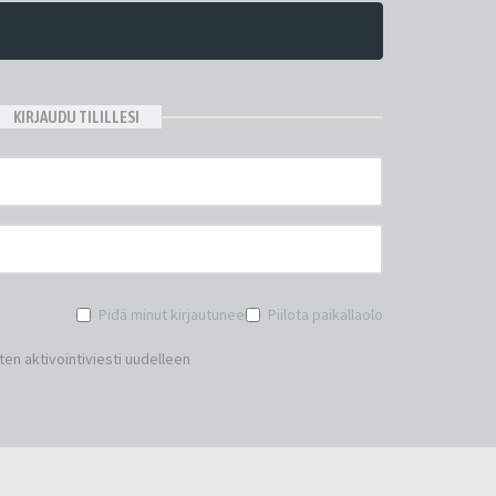
KIRJAUDU TILILLESI
Pidä minut kirjautuneena
Piilota paikallaolo
en aktivointiviesti uudelleen