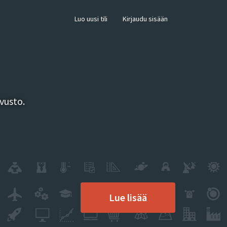
×
Luo uusi tili
Kirjaudu sisään
vusto.
Lue lisää