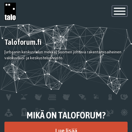
Toggle
Navigatio
Taloforum.fi
[urbaanin keskustelun mekka] Suomen johtava rakentamisaiheinen
valokuvaus- ja keskustelusivusto.
MIKÄ ON TALOFORUM?
Lue lisää