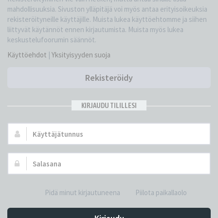
mahdollisuuksia. Sivuston ylläpitäjä voi myös antaa erityisoikeuksia
rekisteröityneille käyttäjille. Muista lukea käyttöehtomme ja siihen
liittyvät käytännöt ennen kirjautumista. Muista myös lukea
keskustelufoorumin säännöt.
Käyttöehdot
|
Yksityisyyden suoja
Rekisteröidy
KIRJAUDU TILILLESI
Käyttäjätunnus:
Salasana:
Pidä minut kirjautuneena
Piilota paikallaolo