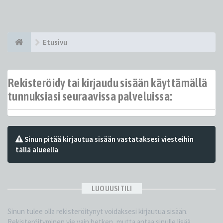
Etusivu
Rekisteröidy tai kirjaudu sisään käyttämällä
tunnuksiasi seuraavissa palveluissa:
Sinun pitää kirjautua sisään vastataksesi viesteihin
tällä alueella
LUO UUSI TILI
Sinun tulee olla rekisteröitynyt voidaksesi kirjautua sisään.
Rekisteröityminen vie vain hetken, mutta antaa sinulle lisää