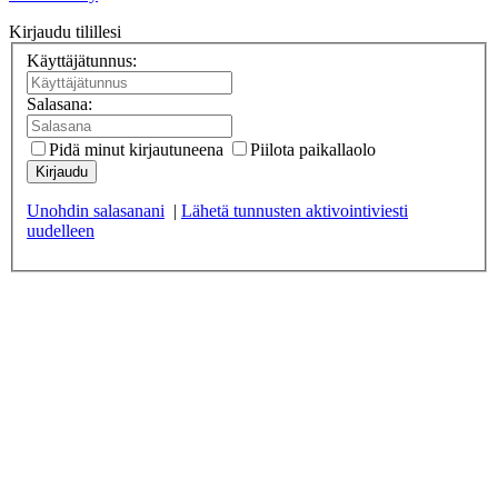
Kirjaudu tilillesi
Käyttäjätunnus:
Salasana:
Pidä minut kirjautuneena
Piilota paikallaolo
Kirjaudu
Unohdin salasanani
|
Lähetä tunnusten aktivointiviesti
uudelleen