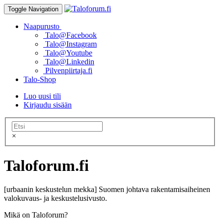
Toggle Navigation
Naapurusto
Talo@Facebook
Talo@Instagram
Talo@Youtube
Talo@Linkedin
Pilvenpiirtaja.fi
Talo-Shop
Luo uusi tili
Kirjaudu sisään
×
Taloforum.fi
[urbaanin keskustelun mekka] Suomen johtava rakentamisaiheinen
valokuvaus- ja keskustelusivusto.
Mikä on Taloforum?