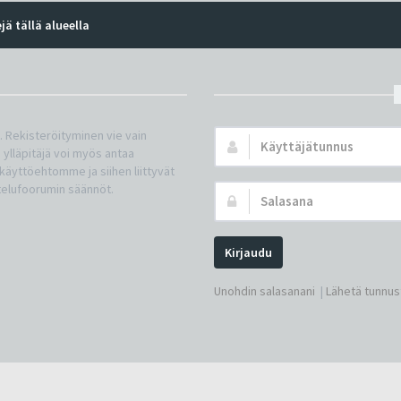
jä tällä alueella
n. Rekisteröityminen vie vain
Käyttäjätunnus:
 ylläpitäjä voi myös antaa
a käyttöehtomme ja siihen liittyvät
telufoorumin säännöt.
Salasana:
Kirjaudu
Unohdin salasanani
|
Lähetä tunnust