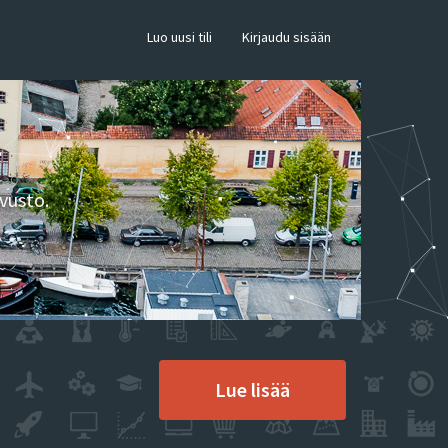
×
Luo uusi tili
Kirjaudu sisään
vusto.
Lue lisää