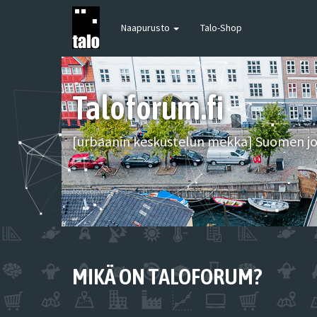
Naapurusto
Talo-Shop
Taloforum.fi
[urbaanin keskustelun mekka] Suomen joh
MIKÄ ON TALOFORUM?