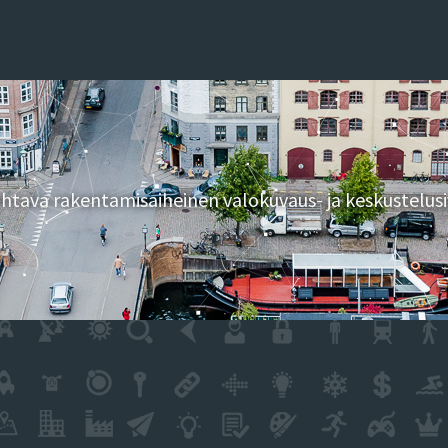
tava rakentamisaiheinen valokuvaus- ja keskustelusi