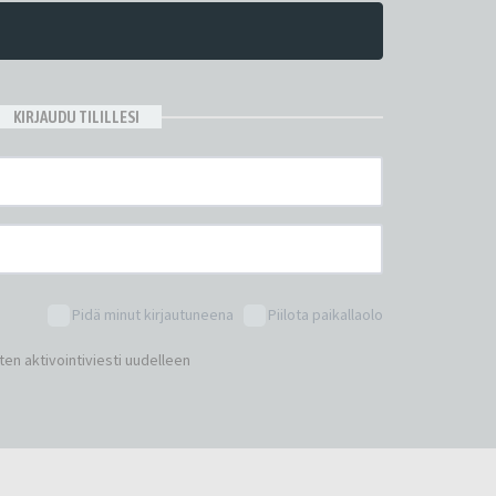
KIRJAUDU TILILLESI
Pidä minut kirjautuneena
Piilota paikallaolo
en aktivointiviesti uudelleen