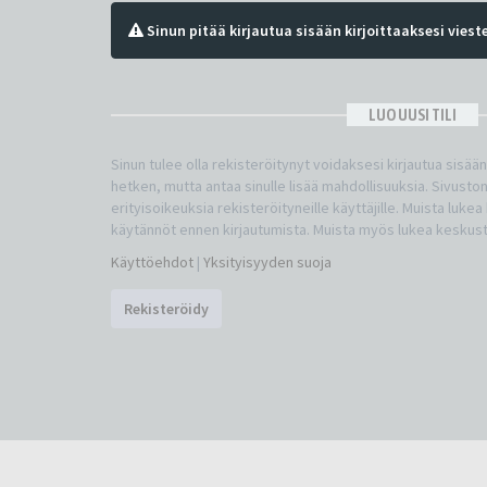
Sinun pitää kirjautua sisään kirjoittaaksesi vieste
LUO UUSI TILI
Sinun tulee olla rekisteröitynyt voidaksesi kirjautua sisää
hetken, mutta antaa sinulle lisää mahdollisuuksia. Sivuston
erityisoikeuksia rekisteröityneille käyttäjille. Muista luke
käytännöt ennen kirjautumista. Muista myös lukea keskus
Käyttöehdot
|
Yksityisyyden suoja
Rekisteröidy