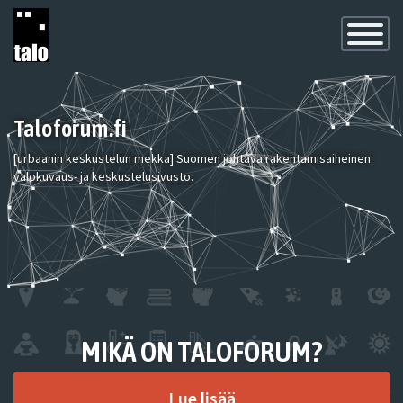
Toggle
Navigatio
Taloforum.fi
[urbaanin keskustelun mekka] Suomen johtava rakentamisaiheinen
valokuvaus- ja keskustelusivusto.
MIKÄ ON TALOFORUM?
Lue lisää