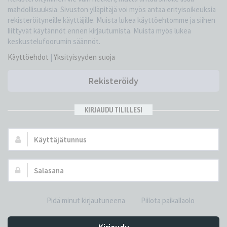
mahdollisuuksia. Sivuston ylläpitäjä voi myös antaa erityisoikeuksia
rekisteröityneille käyttäjille. Muista lukea käyttöehtomme ja siihen
liittyvät käytännöt ennen kirjautumista. Muista myös lukea
keskustelufoorumin säännöt.
Käyttöehdot
|
Yksityisyyden suoja
Rekisteröidy
KIRJAUDU TILILLESI
Käyttäjätunnus:
Salasana:
Pidä minut kirjautuneena
Piilota paikallaolo