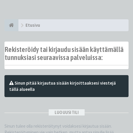
Etusivu
Rekisteröidy tai kirjaudu sisään käyttämällä
tunnuksiasi seuraavissa palveluissa:
Sinun pitää kirjautua sisään kirjoittaaksesi viestejä
tällä alueella
LUO UUSI TILI
Sinun tulee olla rekisteröitynyt voidaksesi kirjautua sisään.
Rekisteröityminen vie vain hetken, mutta antaa sinulle lisää