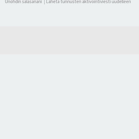
Unohdin salasanani
|
Lähetä tunnusten aktivointiviesti uudelleen