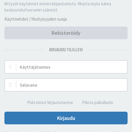
liittyvät käytännöt ennen kirjautumista. Muista myös lukea
keskustelufoorumin säännöt.
Käyttöehdot
|
Yksityisyyden suoja
Rekisteröidy
KIRJAUDU TILILLESI
Käyttäjätunnus:
Salasana:
Pidä minut kirjautuneena
Piilota paikallaolo
Kirjaudu