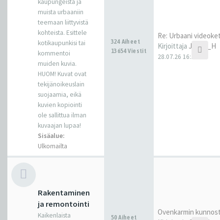
kaupungeista ja
muista urbaaniin
teemaan liittyvistä
kohteista. Esittele
Re: Urbaani videoke
324 Aiheet
kotikaupunkisi tai
Kirjoittaja
Janne_H
13654 Viestit
kommentoi
28.07.26 16:22
muiden kuvia.
HUOM! Kuvat ovat
tekijänoikeuslain
suojaamia, eikä
kuvien kopiointi
ole sallittua ilman
kuvaajan lupaa!
Sisäalue:
Ulkomailta
Rakentaminen
ja remontointi
Ovenkarmin kunnos
Kaikenlaista
50 Aiheet