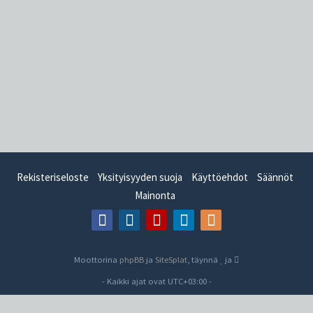
Rekisteriseloste
Yksityisyyden suoja
Käyttöehdot
Säännöt
Mainonta
Moottorina
phpBB
ja
SiteSplat
, täynnä
ja
- Kaikki ajat ovat
UTC+03:00
-