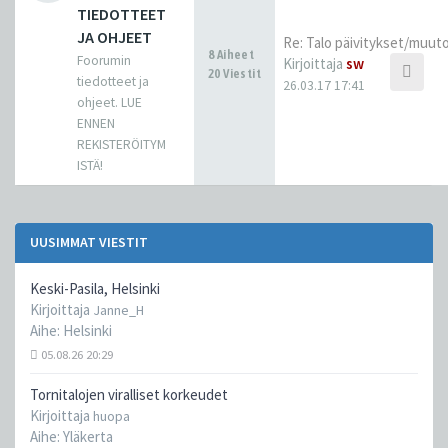
TIEDOTTEET
JA OHJEET
Re: Talo päivitykset/muut
8 Aiheet
Foorumin
Kirjoittaja
sw
20 Viestit
tiedotteet ja
26.03.17 17:41
ohjeet. LUE
ENNEN
REKISTERÖITYM
ISTÄ!
UUSIMMAT VIESTIT
Keski-Pasila, Helsinki
Kirjoittaja
Janne_H
Aihe:
Helsinki
05.08.26 20:29
Tornitalojen viralliset korkeudet
Kirjoittaja
huopa
Aihe:
Yläkerta