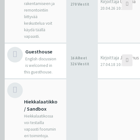
Kirjoittaja
Gandhia
rakentamiseen ja
270 Viestit
20.04.26 10:10
remontointiin
liittyvää
keskustelua voit
käydä täällä
vapaasti.
Guesthouse
Kirjoittaja
Juhannus
16 Aiheet
English discussion
326 Viestit
27.04.18 10:01
is welcomed in
this guesthouse.
Hiekkalaatikko
/ Sandbox
Hiekkalaatikossa
voi testailla
vapaasti foorumin
eri toimintoja.