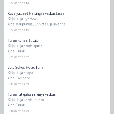
04.08.26 15:14
Kävelyalueet Helsingin keskustassa
Kirjoittaja
Pyöröovi
Aihe:
Kaupunkisuunnittelu ja liikenne
04.08.26 15:12
Turun konserttitalo
Kirjoittaja
aamiaispulla
Aihe:
Turku
03.08.26 16:57
Solo Sokos Hotel Torni
Kirjoittaja
huopa
Aihe:
Tampere
31.07.26 12:09
Turun ratapihan elämyskeskus
Kirjoittaja
CalvinDeHaan
Aihe:
Turku
30.07.26 09:29