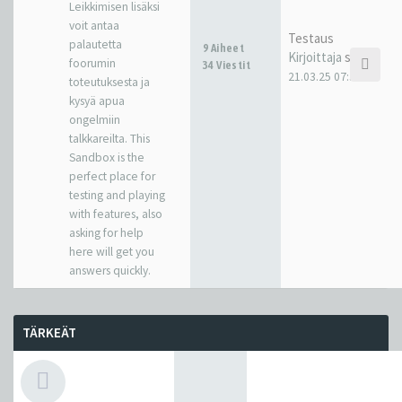
Leikkimisen lisäksi
voit antaa
Testaus
palautetta
9 Aiheet
Kirjoittaja
sakkr
foorumin
34 Viestit
21.03.25 07:38
toteutuksesta ja
kysyä apua
ongelmiin
talkkareilta. This
Sandbox is the
perfect place for
testing and playing
with features, also
asking for help
here will get you
answers quickly.
TÄRKEÄT