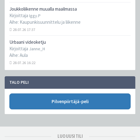
Joukkoliikenne muualla maailmassa
Kirjoittaja
Iggy.P
Aihe:
Kaupunkisuunnittelu ja liikenne
28.07.26 17:37
Urbaani videoketju
Kirjoittaja
Janne_H
Aihe:
Aula
28.07.26 16:22
TALO PELI
Pilvenpiirtäjä-peli
LUO UUSI TILI