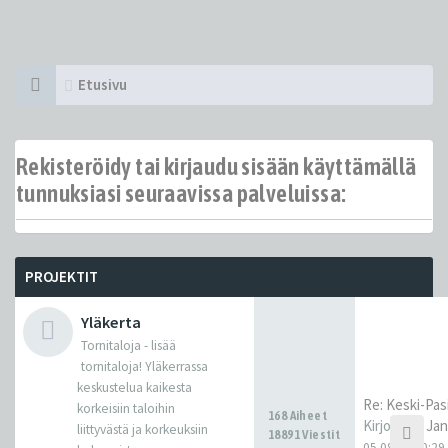
Etusivu
Rekisteröidy tai kirjaudu sisään käyttämällä
tunnuksiasi seuraavissa palveluissa:
PROJEKTIT
Yläkerta
Tornitaloja - lisää
tornitaloja! Yläkerrassa
keskustelua kaikesta
Re: Keski-Pasi
korkeisiin taloihin
168 Aiheet
Kirjoittaja
Ja
liittyvästä ja korkeuksiin
18891 Viestit
05.08.26 20:29