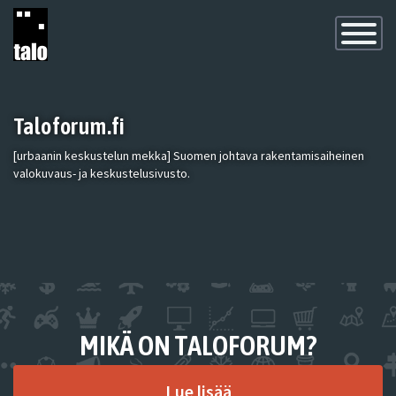
Toggle
Navigatio
Taloforum.fi
[urbaanin keskustelun mekka] Suomen johtava rakentamisaiheinen
valokuvaus- ja keskustelusivusto.
MIKÄ ON TALOFORUM?
Lue lisää