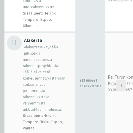
kohoavista
uudisrakennuksista.
Sisäalueet:
Helsinki
,
Tampere
,
Espoo
,
Ulkomaat
Alakerta
Alakerrassa käydään
jutustelua
mielenkiintoisista
rakennusprojekteista.
Täällä ei välitetä
Re: Turun kon
korkeusennätyksistä vaan
213 Aiheet
Kirjoittaja
aam
iloitaan myös
36763 Viestit
03.08.26 16:57
pienemmistä
rakennuksista ja
vanhemmista
arkkitehtuurin helmistä.
Sisäalueet:
Helsinki
,
Tampere
,
Turku
,
Espoo
,
Vantaa