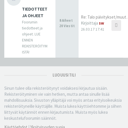
TIEDOTTEET
JA OHJEET
Re: Talo päi
8 Aiheet
Foorumin
Kirjoittaja
sw
20 Viestit
tiedotteet ja
26.03.17 17:41
ohjeet. LUE
ENNEN
REKISTERÖITYM
ISTÄ!
LUO UUSI TILI
Sinun tulee olla rekisteröitynyt voidaksesi kirjautua sisään.
Rekisteröityminen vie vain hetken, mutta antaa sinulle lisää
mahdollisuuksia. Sivuston ylläpitäjä voi myös antaa erityisoikeuksia
rekisteröityneille käyttäjille. Muista lukea käyttöehtomme ja siihen
liittyvät käytännöt ennen kirjautumista. Muista myös lukea
keskustelufoorumin säännöt.
Käyttöehdot
|
Yksityisyyden suoja