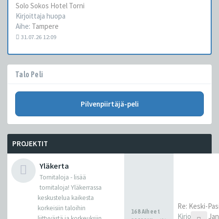
Solo Sokos Hotel Torni
Kirjoittaja
huopa
Aihe:
Tampere
31.07.26 12:09
Talo Peli
Pilvenpiirtäjä-peli
PROJEKTIT
Yläkerta
Tornitaloja - lisää
tornitaloja! Yläkerrassa
keskustelua kaikesta
Re: Keski-Pasi
korkeisiin taloihin
168 Aiheet
Kirjoittaja
Ja
liittyvästä ja korkeuksiin