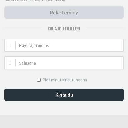
Rekisteröidy
KIRJAUDU TILILLESI
Käyttäjätunnus:
Salasana:
Pidä minut kirjautuneena
Kirjaudu