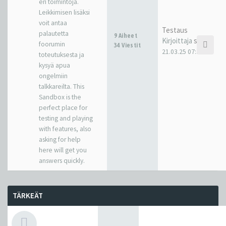
eri toimintoja.
Leikkimisen lisäksi
voit antaa
Testaus
palautetta
9 Aiheet
Kirjoittaja
sakkr
foorumin
34 Viestit
21.03.25 07:38
toteutuksesta ja
kysyä apua
ongelmiin
talkkareilta. This
Sandbox is the
perfect place for
testing and playing
with features, also
asking for help
here will get you
answers quickly.
TÄRKEÄT