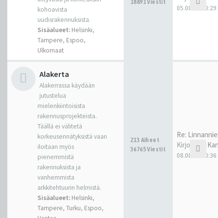
18891 Viestit
05.08.26 20:29
kohoavista
uudisrakennuksista.
Sisäalueet:
Helsinki
,
Tampere
,
Espoo
,
Ulkomaat
Alakerta
Alakerrassa käydään
jutustelua
mielenkiintoisista
rakennusprojekteista.
Täällä ei välitetä
Re: Linnannie
korkeusennätyksistä vaan
213 Aiheet
Kirjoittaja
Kan
iloitaan myös
36765 Viestit
08.08.26 20:36
pienemmistä
rakennuksista ja
vanhemmista
arkkitehtuurin helmistä.
Sisäalueet:
Helsinki
,
Tampere
,
Turku
,
Espoo
,