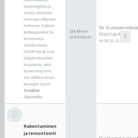
kaupungeista ja
muista urbaaniin
teemaan liittyvistä
kohteista. Esittele
Re: Ei urbaani video
324 Aiheet
kotikaupunkisi tai
Kirjoittaja
Kantti
13655 Viestit
kommentoi
06.08.26 22:32
muiden kuvia.
HUOM! Kuvat ovat
tekijänoikeuslain
suojaamia, eikä
kuvien kopiointi
ole sallittua ilman
kuvaajan lupaa!
Sisäalue:
Ulkomailta
Rakentaminen
ja remontointi