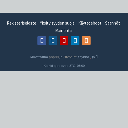
Rekisteriseloste
Yksityisyyden suoja
Käyttöehdot
Säännöt
Mainonta
Moottorina
phpBB
ja
SiteSplat
, täynnä
ja
- Kaikki ajat ovat
UTC+03:00
-