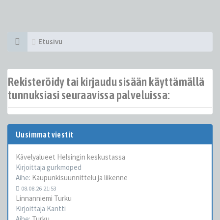
Etusivu
Rekisteröidy tai kirjaudu sisään käyttämällä
tunnuksiasi seuraavissa palveluissa:
Uusimmat viestit
Kävelyalueet Helsingin keskustassa
Kirjoittaja
gurkmoped
Aihe:
Kaupunkisuunnittelu ja liikenne
08.08.26 21:53
Linnanniemi Turku
Kirjoittaja
Kantti
Aihe:
Turku