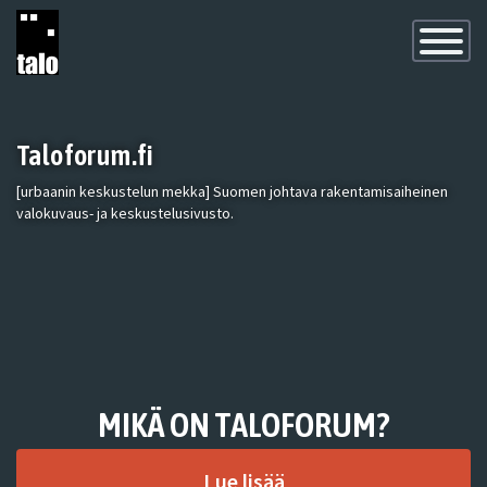
Toggle
Navigatio
Taloforum.fi
[urbaanin keskustelun mekka] Suomen johtava rakentamisaiheinen
valokuvaus- ja keskustelusivusto.
MIKÄ ON TALOFORUM?
Lue lisää