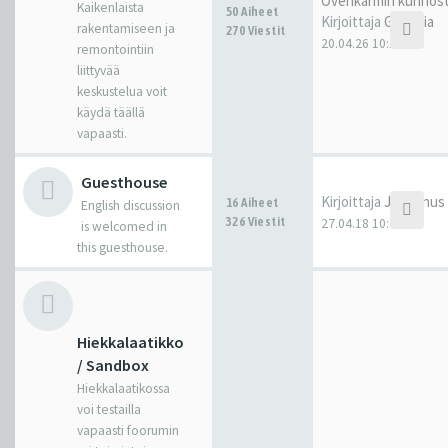
Ovenkarmin kunnos
Kaikenlaista
50 Aiheet
Kirjoittaja
Gandhia
rakentamiseen ja
270 Viestit
20.04.26 10:10
remontointiin
liittyvää
keskustelua voit
käydä täällä
vapaasti.
Guesthouse
Kirjoittaja
Juhannus
16 Aiheet
English discussion
326 Viestit
27.04.18 10:01
is welcomed in
this guesthouse.
Hiekkalaatikko
/ Sandbox
Hiekkalaatikossa
voi testailla
vapaasti foorumin