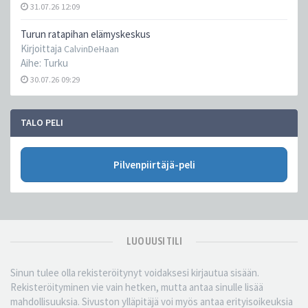
31.07.26 12:09
Turun ratapihan elämyskeskus
Kirjoittaja
CalvinDeHaan
Aihe:
Turku
30.07.26 09:29
TALO PELI
Pilvenpiirtäjä-peli
LUO UUSI TILI
Sinun tulee olla rekisteröitynyt voidaksesi kirjautua sisään.
Rekisteröityminen vie vain hetken, mutta antaa sinulle lisää
mahdollisuuksia. Sivuston ylläpitäjä voi myös antaa erityisoikeuksia