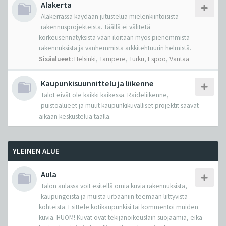
Alakerta
Alakerrassa käydään jutustelua mielenkiintoisista
rakennusprojekteista. Täällä ei välitetä
korkeusennätyksistä vaan iloitaan myös pienemmistä
rakennuksista ja vanhemmista arkkitehtuurin helmistä.
Sisäalueet:
Helsinki
,
Tampere
,
Turku
,
Espoo
,
Vantaa
Kaupunkisuunnittelu ja liikenne
Talot eivät ole kaikki kaikessa. Raideliikenne,
puistoalueet ja muut kaupunkikuvalliset projektit saavat
aikaan keskustelua täällä.
YLEINEN ALUE
Aula
Talon aulassa voit esitellä omia kuvia rakennuksista,
kaupungeista ja muista urbaaniin teemaan liittyvistä
kohteista. Esittele kotikaupunkisi tai kommentoi muiden
kuvia. HUOM! Kuvat ovat tekijänoikeuslain suojaamia, eikä