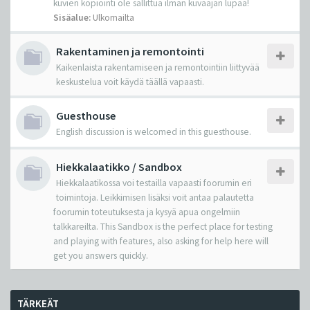
kuvien kopiointi ole sallittua ilman kuvaajan lupaa!
Sisäalue:
Ulkomailta
Rakentaminen ja remontointi
Kaikenlaista rakentamiseen ja remontointiin liittyvää
keskustelua voit käydä täällä vapaasti.
Guesthouse
English discussion is welcomed in this guesthouse.
Hiekkalaatikko / Sandbox
Hiekkalaatikossa voi testailla vapaasti foorumin eri
toimintoja. Leikkimisen lisäksi voit antaa palautetta
foorumin toteutuksesta ja kysyä apua ongelmiin
talkkareilta. This Sandbox is the perfect place for testing
and playing with features, also asking for help here will
get you answers quickly.
TÄRKEÄT