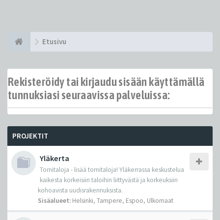
Etusivu
Rekisteröidy tai kirjaudu sisään käyttämällä
tunnuksiasi seuraavissa palveluissa:
PROJEKTIT
Yläkerta
Tornitaloja - lisää tornitaloja! Yläkerrassa keskustelua
kaikesta korkeisiin taloihin liittyvästä ja korkeuksiin
kohoavista uudisrakennuksista.
Sisäalueet:
Helsinki
,
Tampere
,
Espoo
,
Ulkomaat