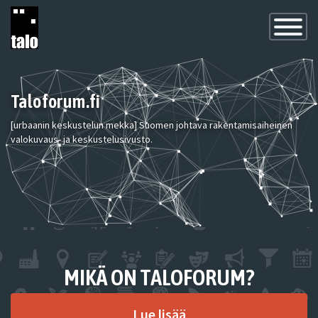
Toggle
Navigatio
Taloforum.fi
[urbaanin keskustelun mekka] Suomen johtava rakentamisaiheinen
valokuvaus- ja keskustelusivusto.
MIKÄ ON TALOFORUM?
Lue lisää