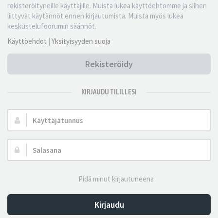
rekisteröityneille käyttäjille. Muista lukea käyttöehtomme ja siihen
liittyvät käytännöt ennen kirjautumista. Muista myös lukea
keskustelufoorumin säännöt.
Käyttöehdot
|
Yksityisyyden suoja
Rekisteröidy
KIRJAUDU TILILLESI
Käyttäjätunnus:
Salasana:
Pidä minut kirjautuneena
Kirjaudu