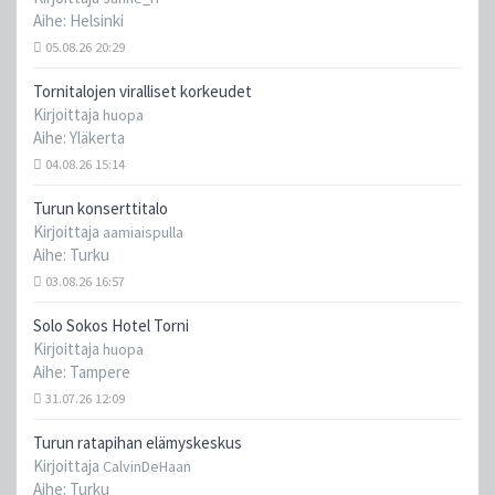
Aihe:
Helsinki
05.08.26 20:29
Tornitalojen viralliset korkeudet
Kirjoittaja
huopa
Aihe:
Yläkerta
04.08.26 15:14
Turun konserttitalo
Kirjoittaja
aamiaispulla
Aihe:
Turku
03.08.26 16:57
Solo Sokos Hotel Torni
Kirjoittaja
huopa
Aihe:
Tampere
31.07.26 12:09
Turun ratapihan elämyskeskus
Kirjoittaja
CalvinDeHaan
Aihe:
Turku