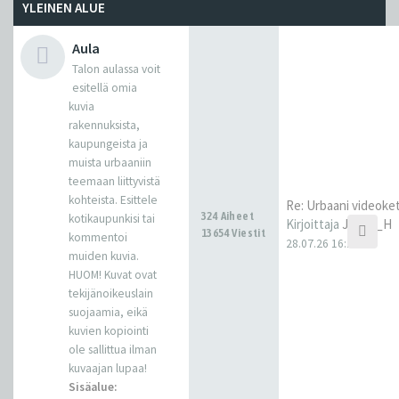
YLEINEN ALUE
Aula
Talon aulassa voit
esitellä omia
kuvia
rakennuksista,
kaupungeista ja
muista urbaaniin
teemaan liittyvistä
kohteista. Esittele
Re: Urbaani videoke
324 Aiheet
kotikaupunkisi tai
Kirjoittaja
Janne_H
13654 Viestit
kommentoi
28.07.26 16:22
muiden kuvia.
HUOM! Kuvat ovat
tekijänoikeuslain
suojaamia, eikä
kuvien kopiointi
ole sallittua ilman
kuvaajan lupaa!
Sisäalue: