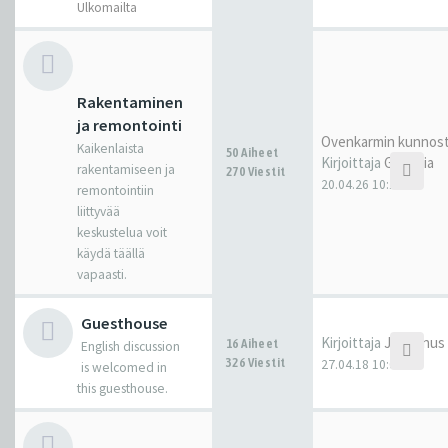
Ulkomailta
Rakentaminen
ja remontointi
Ovenkarmin kunnos
Kaikenlaista
50 Aiheet
Kirjoittaja
Gandhia
rakentamiseen ja
270 Viestit
20.04.26 10:10
remontointiin
liittyvää
keskustelua voit
käydä täällä
vapaasti.
Guesthouse
Kirjoittaja
Juhannus
16 Aiheet
English discussion
326 Viestit
27.04.18 10:01
is welcomed in
this guesthouse.