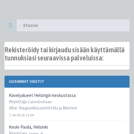
Etusivu
Rekisteröidy tai kirjaudu sisään käyttämällä
tunnuksiasi seuraavissa palveluissa:
UUSIMMAT VIESTIT
Kävelyalueet Helsingin keskustassa
Kirjoittaja
CalvinDeHaan
Aihe:
Kaupunkisuunnittelu ja liikenne
06.08.26 11:04
Keski-Pasila, Helsinki
Kirjoittaja
Janne_H