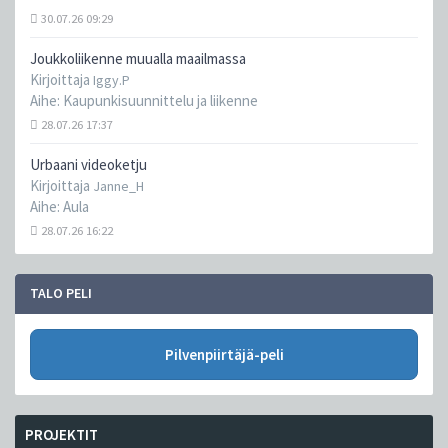
30.07.26 09:29
Joukkoliikenne muualla maailmassa
Kirjoittaja
Iggy.P
Aihe:
Kaupunkisuunnittelu ja liikenne
28.07.26 17:37
Urbaani videoketju
Kirjoittaja
Janne_H
Aihe:
Aula
28.07.26 16:22
TALO PELI
Pilvenpiirtäjä-peli
PROJEKTIT