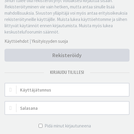
Sinun tulee olla rekisteröitynyt voidaksesi kirjautua sisään.
Rekisteröityminen vie vain hetken, mutta antaa sinulle lisää
mahdollisuuksia. Sivuston ylläpitäjä voi myös antaa erityisoikeuksia
rekisteröityneille käyttäjille. Muista lukea käyttöehtomme ja siihen
liittyvät käytännöt ennen kirjautumista. Muista myös lukea
keskustelufoorumin säännöt.
Käyttöehdot
|
Yksityisyyden suoja
Rekisteröidy
KIRJAUDU TILILLESI
Käyttäjätunnus:
Salasana:
Pidä minut kirjautuneena