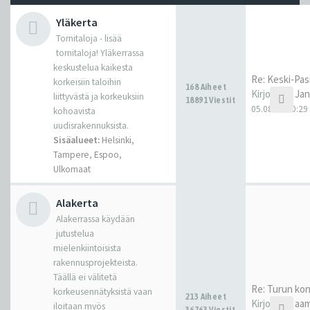
Yläkerta
Tornitaloja - lisää
tornitaloja! Yläkerrassa
keskustelua kaikesta
Re: Keski-Pasi
korkeisiin taloihin
168 Aiheet
Kirjoittaja
Ja
liittyvästä ja korkeuksiin
18891 Viestit
05.08.26 20:29
kohoavista
uudisrakennuksista.
Sisäalueet:
Helsinki
,
Tampere
,
Espoo
,
Ulkomaat
Alakerta
Alakerrassa käydään
jutustelua
mielenkiintoisista
rakennusprojekteista.
Täällä ei välitetä
Re: Turun kon
korkeusennätyksistä vaan
213 Aiheet
Kirjoittaja
aam
iloitaan myös
36763 Viestit