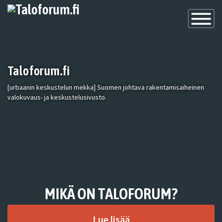
Toggle
Navigatio
Taloforum.fi
[urbaanin keskustelun mekka] Suomen johtava rakentamisaiheinen
valokuvaus- ja keskustelusivusto.
MIKÄ ON TALOFORUM?
Lue lisää