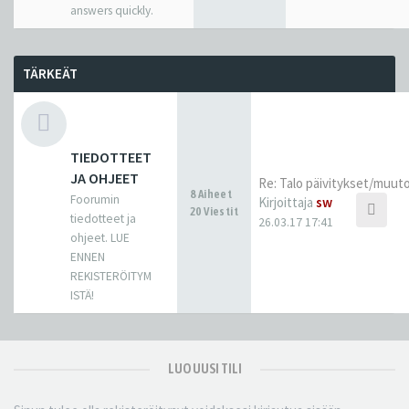
answers quickly.
TÄRKEÄT
TIEDOTTEET
JA OHJEET
Re: Talo päivitykset/muut
8 Aiheet
Foorumin
Kirjoittaja
sw
20 Viestit
tiedotteet ja
26.03.17 17:41
ohjeet. LUE
ENNEN
REKISTERÖITYM
ISTÄ!
LUO UUSI TILI