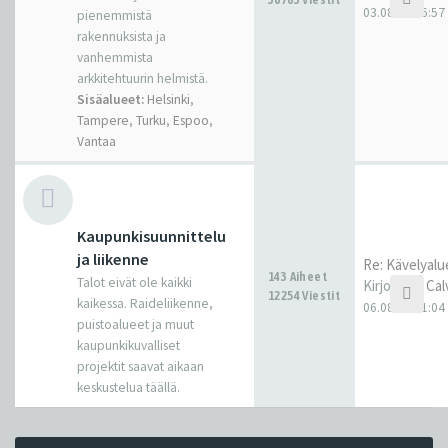
03.08.26 16:57
pienemmistä
rakennuksista ja
vanhemmista
arkkitehtuurin helmistä.
Sisäalueet:
Helsinki
,
Tampere
,
Turku
,
Espoo
,
Vantaa
Kaupunkisuunnittelu
ja liikenne
143 Aiheet
Talot eivät ole kaikki
Kirjoittaja
Cal
12254 Viestit
kaikessa. Raideliikenne,
06.08.26 11:04
puistoalueet ja muut
kaupunkikuvalliset
projektit saavat aikaan
keskustelua täällä.