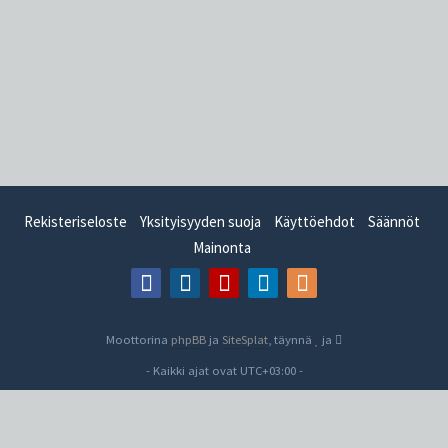
Rekisteriseloste
Yksityisyyden suoja
Käyttöehdot
Säännöt
Mainonta
Moottorina
phpBB
ja
SiteSplat
, täynnä
ja
- Kaikki ajat ovat
UTC+03:00
-