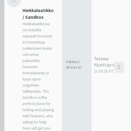
Hiekkalaatikko
/ Sandbox
Hiekkalaatikossa
voi testailla
vapaasti foorumin
eri toimintoja.
Leikkimisen lisäksi
voit antaa
Testaus
palautetta
9 Aiheet
Kirjoittaja
sakkr
foorumin
34 Viestit
21.03.25 07:38
toteutuksesta ja
kysyä apua
ongelmiin
talkkareilta. This
Sandbox is the
perfect place for
testing and playing
with features, also
asking for help
here will get you