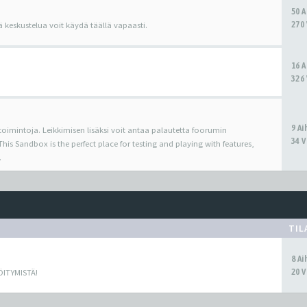
50 
270 
ä keskustelua voit käydä täällä vapaasti.
16 
326 
9 A
 toimintoja. Leikkimisen lisäksi voit antaa palautetta foorumin
34 V
his Sandbox is the perfect place for testing and playing with features,
.
TIL
8 A
20 V
ÖITYMISTÄ!