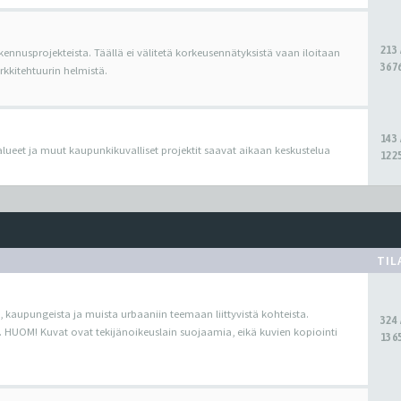
213
kennusprojekteista. Täällä ei välitetä korkeusennätyksistä vaan iloitaan
3676
kitehtuurin helmistä.
143
oalueet ja muut kaupunkikuvalliset projektit saavat aikaan keskustelua
1225
TIL
, kaupungeista ja muista urbaaniin teemaan liittyvistä kohteista.
324
. HUOM! Kuvat ovat tekijänoikeuslain suojaamia, eikä kuvien kopiointi
1365