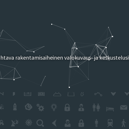
tava rakentamisaiheinen valokuvaus- ja keskustelusi