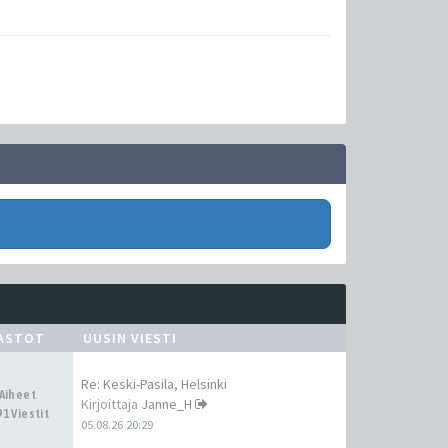
ASTOT
UUSIN VIESTI
Re: Keski-Pasila, Helsinki
 Aiheet
Kirjoittaja
Janne_H
1 Viestit
05.08.26 20:29