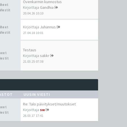
Ovenkarmin kunnostus
Aiheet
Kirjoittaja
Gandhia
Viestit
20.04.26 10:10
Kirjoittaja
Juhannus
Aiheet
Viestit
27.04.18 10:01
Testaus
iheet
Kirjoittaja
sakkr
iestit
21.03.25 07:38
ASTOT
UUSIN VIESTI
Re: Talo päivitykset/muutokset
iheet
Kirjoittaja
sw
iestit
26.03.17 17:41