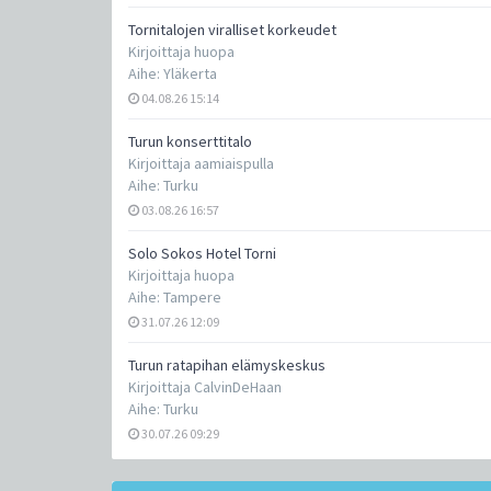
Tornitalojen viralliset korkeudet
Kirjoittaja
huopa
Aihe:
Yläkerta
04.08.26 15:14
Turun konserttitalo
Kirjoittaja
aamiaispulla
Aihe:
Turku
03.08.26 16:57
Solo Sokos Hotel Torni
Kirjoittaja
huopa
Aihe:
Tampere
31.07.26 12:09
Turun ratapihan elämyskeskus
Kirjoittaja
CalvinDeHaan
Aihe:
Turku
30.07.26 09:29