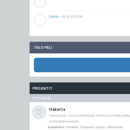
Leuto
-
02.12.25 16:38
TALO PELI
PROJEKTIT
OTSIKKO
Yläkerta
Tornitaloja - lisää tornitaloja! Yläkerrassa keskustel
uudisrakennuksista.
Sisäalueet:
Helsinki
,
Tampere
,
Espoo
,
Ulkomaat