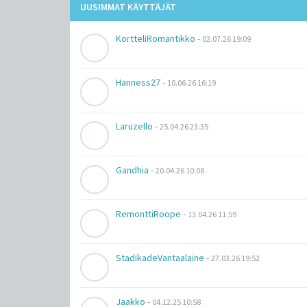
UUSIMMAT KÄYTTÄJÄT
KortteliRomantikko
-
02.07.26 19:09
Hanness27
-
10.06.26 16:19
Laruzello
-
25.04.26 23:35
Gandhia
-
20.04.26 10:08
RemonttiRoope
-
13.04.26 11:59
StadikadeVantaalaine
-
27.03.26 19:52
Jaakko
-
04.12.25 10:58