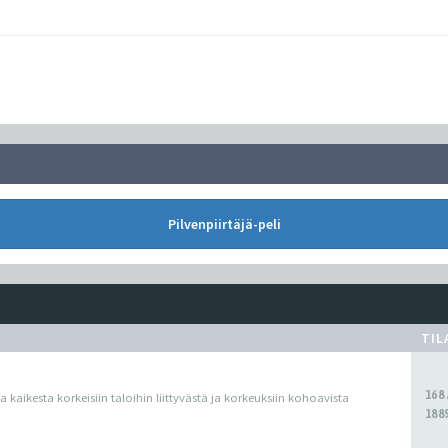
Pilvenpiirtäjä-peli
TIL
168
ua kaikesta korkeisiin taloihin liittyvästä ja korkeuksiin kohoavista
1889