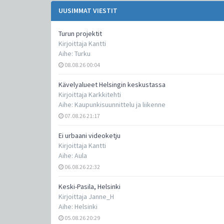
UUSIMMAT VIESTIT
Turun projektit
Kirjoittaja
Kantti
Aihe:
Turku
08.08.26 00:04
Kävelyalueet Helsingin keskustassa
Kirjoittaja
Karkkitehti
Aihe:
Kaupunkisuunnittelu ja liikenne
07.08.26 21:17
Ei urbaani videoketju
Kirjoittaja
Kantti
Aihe:
Aula
06.08.26 22:32
Keski-Pasila, Helsinki
Kirjoittaja
Janne_H
Aihe:
Helsinki
05.08.26 20:29