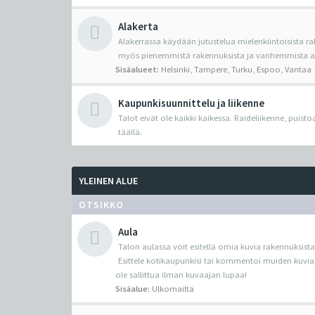
Alakerta
Alakerrassa käydään jutustelua mielenkiintoisista ra
myös pienemmistä rakennuksista ja vanhemmista ark
Sisäalueet:
Helsinki
,
Tampere
,
Turku
,
Espoo
,
Vantaa
Kaupunkisuunnittelu ja liikenne
Talot eivät ole kaikki kaikessa. Raideliikenne, puist
täällä.
YLEINEN ALUE
OTSIKKO
Aula
Talon aulassa voit esitellä omia kuvia rakennuksista
Esittele kotikaupunkisi tai kommentoi muiden kuvia
ole sallittua ilman kuvaajan lupaa!
Sisäalue:
Ulkomailta