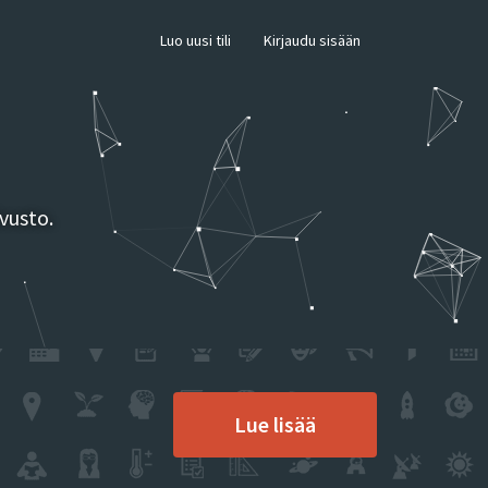
×
Luo uusi tili
Kirjaudu sisään
vusto.
Lue lisää