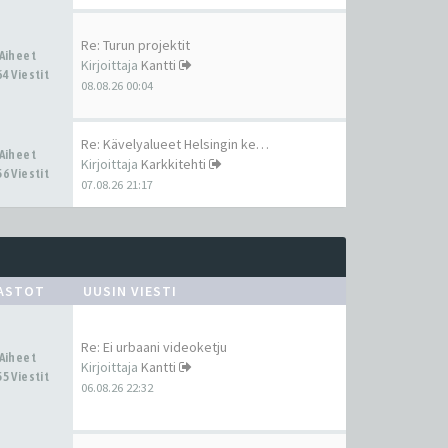
Re: Turun projektit
 Aiheet
Kirjoittaja
Kantti
4 Viestit
08.08.26 00:04
Re: Kävelyalueet Helsingin ke…
 Aiheet
Kirjoittaja
Karkkitehti
6 Viestit
07.08.26 21:17
ASTOT
UUSIN VIESTI
Re: Ei urbaani videoketju
 Aiheet
Kirjoittaja
Kantti
5 Viestit
06.08.26 22:32