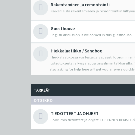
Rakentaminen ja remontointi
Kaikenlaista rakentamiseen ja remontointiin liittyvä
Guesthouse
English discussion is welcomed in this guesthouse.
Hiekkalaatikko / Sandbox
Hiekkalaatikossa voi testailla vapaasti foorumin eri
toteutuksesta ja kysyä apua ongelmiin talkkareilta. T
also asking for help here will get you answers quickly
TÄRKEÄT
OTSIKKO
TIEDOTTEET JA OHJEET
Foorumin tiedotteet ja ohjeet. LUE ENNEN REKISTER