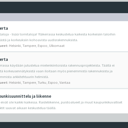
erta
taloja - lisää tornitaloja! Yläkerrassa keskustelua kaikesta korkeisiin taloihin
yvästä ja korkeuksiin kohoavista uudisrakennuksista.
lueet:
Helsinki
,
Tampere
,
Espoo
,
Ulkomaat
erta
rrassa käydään jutustelua mielenkiintoisista rakennusprojekteista. Täällä ei
etä korkeusennätyksistä vaan iloitaan myös pienemmistä rakennuksista ja
mmista arkkitehtuurin helmistä.
lueet:
Helsinki
,
Tampere
,
Turku
,
Espoo
,
Vantaa
unkisuunnittelu ja liikenne
 eivät ole kaikki kaikessa. Raideliikenne, puistoalueet ja muut kaupunkikuvalliset
ktit saavat aikaan keskustelua täällä.