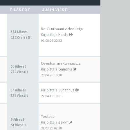
TILASTOT
UUSIN VIESTI
Re: Ei urbaani videoketju
324 Aiheet
Kirjoittaja
Kantti
13655 Viestit
06.08.26 22:32
Ovenkarmin kunnostus
50 Aiheet
Kirjoittaja
Gandhia
270 Viestit
20.04.26 10:10
Kirjoittaja
Juhannus
16 Aiheet
326 Viestit
27.04.18 10:01
Testaus
9 Aiheet
Kirjoittaja
sakkr
34 Viestit
21.03.25 07:38