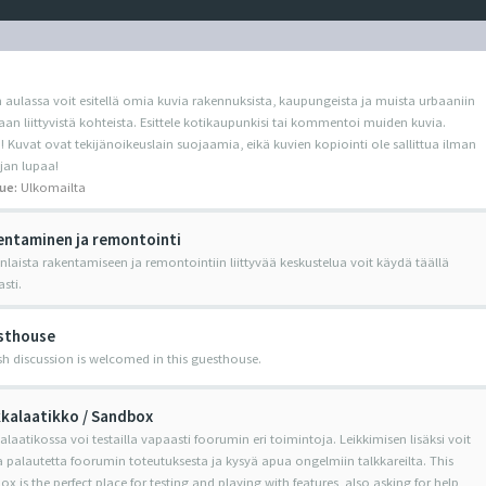
 aulassa voit esitellä omia kuvia rakennuksista, kaupungeista ja muista urbaaniin
an liittyvistä kohteista. Esittele kotikaupunkisi tai kommentoi muiden kuvia.
Kuvat ovat tekijänoikeuslain suojaamia, eikä kuvien kopiointi ole sallittua ilman
jan lupaa!
ue:
Ulkomailta
ntaminen ja remontointi
nlaista rakentamiseen ja remontointiin liittyvää keskustelua voit käydä täällä
sti.
sthouse
sh discussion is welcomed in this guesthouse.
kalaatikko / Sandbox
alaatikossa voi testailla vapaasti foorumin eri toimintoja. Leikkimisen lisäksi voit
 palautetta foorumin toteutuksesta ja kysyä apua ongelmiin talkkareilta. This
x is the perfect place for testing and playing with features, also asking for help