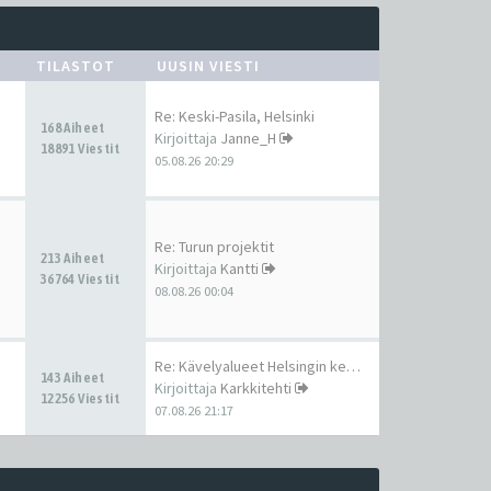
TILASTOT
UUSIN VIESTI
Re: Keski-Pasila, Helsinki
168 Aiheet
Kirjoittaja
Janne_H
18891 Viestit
05.08.26 20:29
Re: Turun projektit
213 Aiheet
Kirjoittaja
Kantti
36764 Viestit
08.08.26 00:04
Re: Kävelyalueet Helsingin ke…
143 Aiheet
Kirjoittaja
Karkkitehti
12256 Viestit
07.08.26 21:17