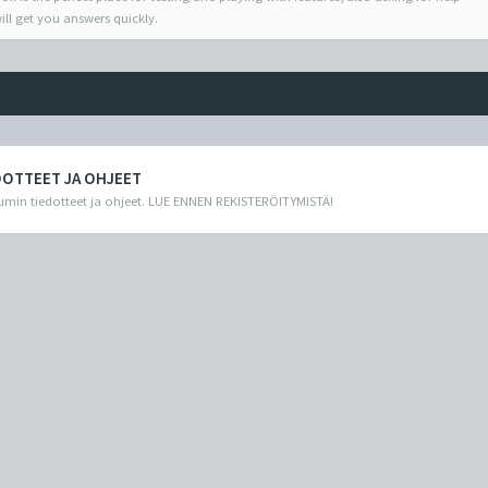
ill get you answers quickly.
DOTTEET JA OHJEET
min tiedotteet ja ohjeet. LUE ENNEN REKISTERÖITYMISTÄ!