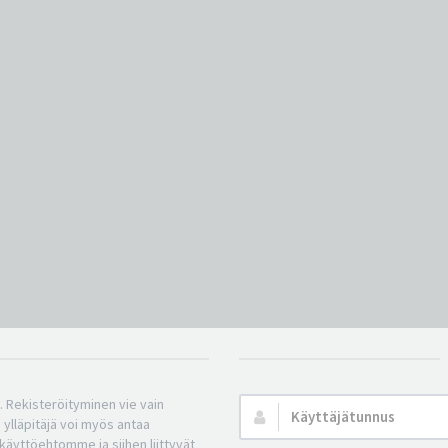
n. Rekisteröityminen vie vain
Käyttäjätunnus:
 ylläpitäjä voi myös antaa
a käyttöehtomme ja siihen liittyvät