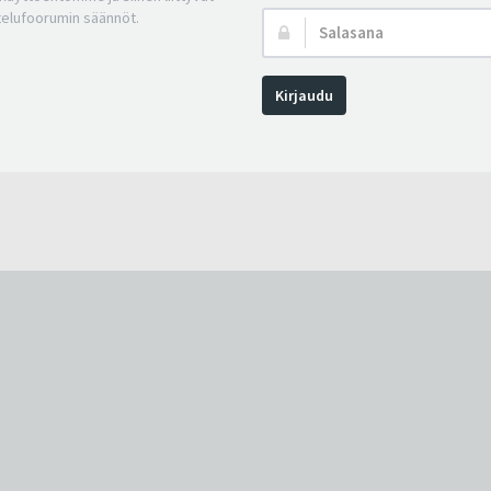
telufoorumin säännöt.
Salasana:
Kirjaudu