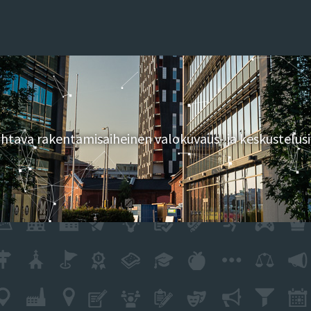
tava rakentamisaiheinen valokuvaus- ja keskustelusi