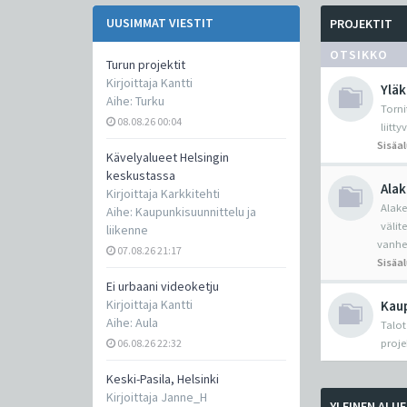
UUSIMMAT VIESTIT
PROJEKTIT
OTSIKKO
Turun projektit
Kirjoittaja
Kantti
Yläk
Aihe:
Turku
Torni
08.08.26 00:04
liitt
Sisäa
Kävelyalueet Helsingin
keskustassa
Alak
Kirjoittaja
Karkkitehti
Alake
Aihe:
Kaupunkisuunnittelu ja
välit
liikenne
vanhe
07.08.26 21:17
Sisäa
Ei urbaani videoketju
Kirjoittaja
Kantti
Kaup
Aihe:
Aula
Talot
06.08.26 22:32
proje
Keski-Pasila, Helsinki
Kirjoittaja
Janne_H
YLEINEN ALUE