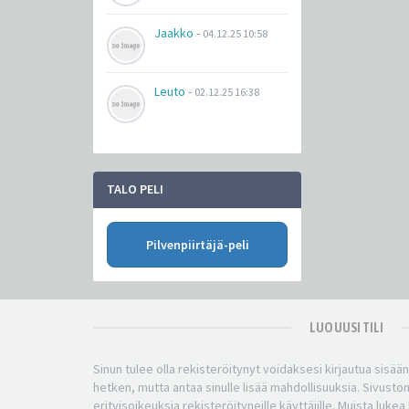
Jaakko
-
04.12.25 10:58
Leuto
-
02.12.25 16:38
TALO PELI
Pilvenpiirtäjä-peli
LUO UUSI TILI
Sinun tulee olla rekisteröitynyt voidaksesi kirjautua sisää
hetken, mutta antaa sinulle lisää mahdollisuuksia. Sivuston
erityisoikeuksia rekisteröityneille käyttäjille. Muista luke