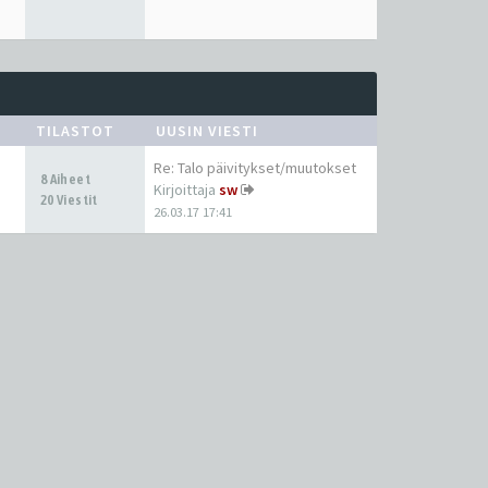
TILASTOT
UUSIN VIESTI
Re: Talo päivitykset/muutokset
8 Aiheet
Kirjoittaja
sw
20 Viestit
26.03.17 17:41