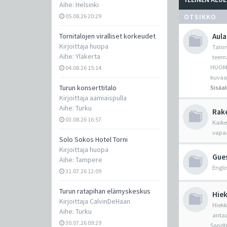
Aihe:
Helsinki
05.08.26 20:29
OTSIKKO
Tornitalojen viralliset korkeudet
Aula
Kirjoittaja
huopa
Talon
Aihe:
Yläkerta
teema
HUOM! 
04.08.26 15:14
kuvaa
Turun konserttitalo
Sisäal
Kirjoittaja
aamiaispulla
Aihe:
Turku
Rake
03.08.26 16:57
Kaike
vapaa
Solo Sokos Hotel Torni
Kirjoittaja
huopa
Gue
Aihe:
Tampere
Engli
31.07.26 12:09
Turun ratapihan elämyskeskus
Hiek
Kirjoittaja
CalvinDeHaan
Hiekk
Aihe:
Turku
antaa
30.07.26 09:29
Sandbo