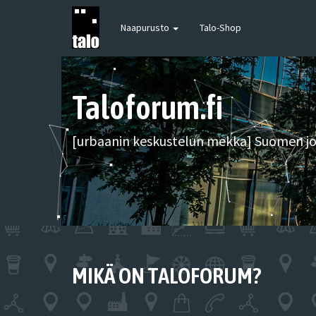
Naapurusto
Talo-Shop
Taloforum.fi
[urbaanin keskustelun mekka] Suomen joh
MIKÄ ON TALOFORUM?