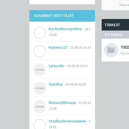
here w
UUSIMMAT KÄYTTÄJÄT
TÄRKEÄT
KortteliRomantikko
-
02.07.26
OTSIKKO
19:09
TIE
Hanness27
-
10.06.26 16:19
Fooru
Laruzello
-
25.04.26 23:35
Gandhia
-
20.04.26 10:08
RemonttiRoope
-
13.04.26
11:59
StadikadeVantaalaine
-
27.03.26
19:52