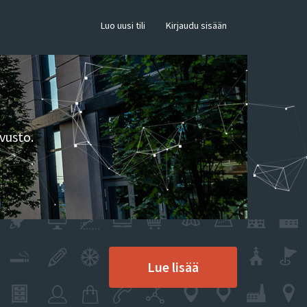
×
Luo uusi tili
Kirjaudu sisään
vusto.
Lue lisää