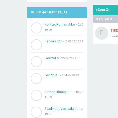
TÄRKEÄT
UUSIMMAT KÄYTTÄJÄT
OTSIKKO
KortteliRomantikko
-
02.07.26
19:09
TIE
Fooru
Hanness27
-
10.06.26 16:19
Laruzello
-
25.04.26 23:35
Gandhia
-
20.04.26 10:08
RemonttiRoope
-
13.04.26
11:59
StadikadeVantaalaine
-
27.03.26
19:52