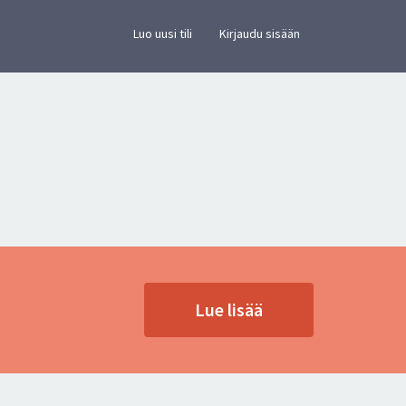
×
vusto.
Luo uusi tili
Kirjaudu sisään
Lue lisää