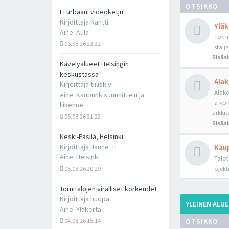
OTSIKKO
Ei urbaani videoketju
Kirjoittaja
Kantti
Yläk
Aihe:
Aula
Torni
06.08.26 22:32
stä j
Sisäa
Kävelyalueet Helsingin
keskustassa
Alak
Kirjoittaja
tiiliskivi
Alake
Aihe:
Kaupunkisuunnittelu ja
ä kor
liikenne
arkkit
06.08.26 21:22
Sisäa
Keski-Pasila, Helsinki
Kirjoittaja
Janne_H
Kaup
Aihe:
Helsinki
Talot
05.08.26 20:29
ojekt
Tornitalojen viralliset korkeudet
Kirjoittaja
huopa
YLEINEN ALUE
Aihe:
Yläkerta
04.08.26 15:14
OTSIKKO