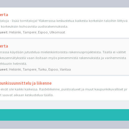
erta
taloja - lisää tornitaloja! Yläkerrassa keskustelua kaikesta korkeisiin taloihin liittyvä
a korkeuksiin kohoavista uudisrakennuksista.
lueet:
Helsinki
,
Tampere
,
Espoo
,
Ulkomaat
erta
rrassa käydään jutustelua mielenkiintoisista rakennusprojekteista. Täällä ei välitet
keusennätyksistä vaan iloitaan myös pienemmistä rakennuksista ja vanhemmista
ehtuurin helmistä.
lueet:
Helsinki
,
Tampere
,
Turku
,
Espoo
,
Vantaa
unkisuunnittelu ja liikenne
 eivät ole kaikki kaikessa. Raideliikenne, puistoalueet ja muut kaupunkikuvalliset pr
it saavat aikaan keskustelua täällä.