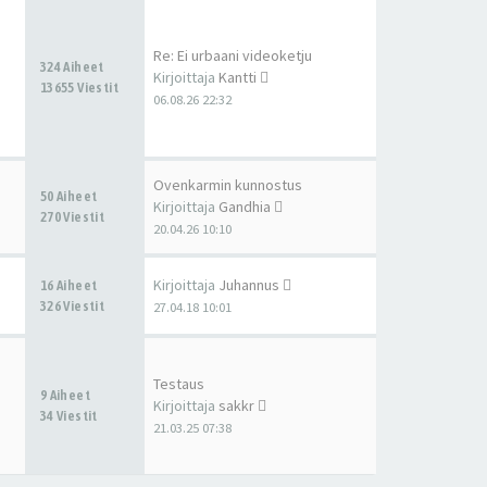
Re: Ei urbaani videoketju
324 Aiheet
Kirjoittaja
Kantti
13655 Viestit
06.08.26 22:32
Ovenkarmin kunnostus
50 Aiheet
Kirjoittaja
Gandhia
270 Viestit
20.04.26 10:10
Kirjoittaja
Juhannus
16 Aiheet
326 Viestit
27.04.18 10:01
Testaus
9 Aiheet
Kirjoittaja
sakkr
34 Viestit
21.03.25 07:38