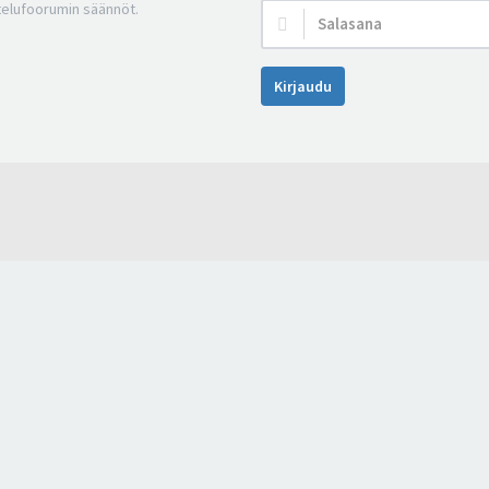
telufoorumin säännöt.
Salasana:
Kirjaudu