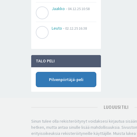
Jaakko
-
04.12.25 10:58
Leuto
-
02.12.25 16:38
TALO PELI
Pilvenpiirtäjä-peli
LUO UUSI TILI
Sinun tulee olla rekisteröitynyt voidaksesi kirjautua sisää
hetken, mutta antaa sinulle lisää mahdollisuuksia. Sivuston
erityisoikeuksia rekisteröityneille käyttäjille. Muista luke