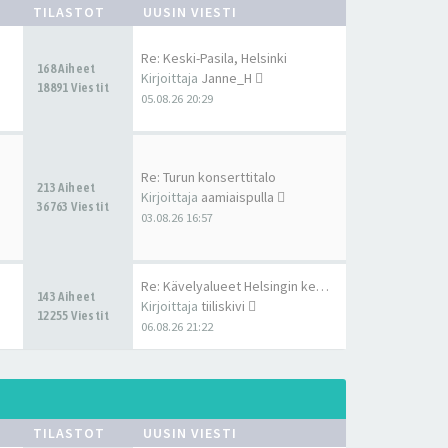
TILASTOT
UUSIN VIESTI
Re: Keski-Pasila, Helsinki
168 Aiheet
Kirjoittaja
Janne_H
18891 Viestit
05.08.26 20:29
Re: Turun konserttitalo
213 Aiheet
Kirjoittaja
aamiaispulla
36763 Viestit
03.08.26 16:57
Re: Kävelyalueet Helsingin ke…
143 Aiheet
Kirjoittaja
tiiliskivi
12255 Viestit
06.08.26 21:22
TILASTOT
UUSIN VIESTI