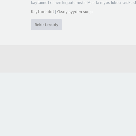
käytännöt ennen kirjautumista. Muista myös lukea keskus
Käyttöehdot
|
Yksityisyyden suoja
Rekisteröidy