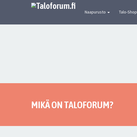
[urbaanin keskustelun mekka] Suomen joh
Naapurusto
Talo-Shop
MIKÄ ON TALOFORUM?