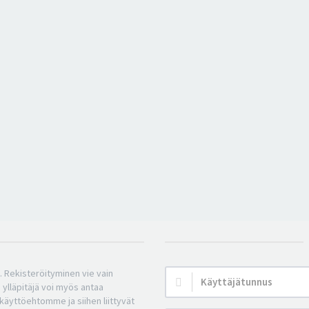
n. Rekisteröityminen vie vain
Käyttäjätunnus:
 ylläpitäjä voi myös antaa
a käyttöehtomme ja siihen liittyvät