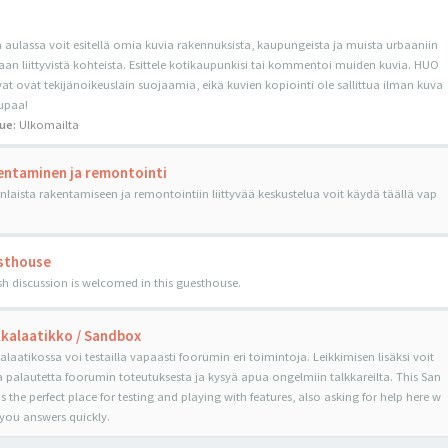
 aulassa voit esitellä omia kuvia rakennuksista, kaupungeista ja muista urbaaniin
an liittyvistä kohteista. Esittele kotikaupunkisi tai kommentoi muiden kuvia. HUO
at ovat tekijänoikeuslain suojaamia, eikä kuvien kopiointi ole sallittua ilman kuva
lupaa!
ue:
Ulkomailta
ntaminen ja remontointi
nlaista rakentamiseen ja remontointiin liittyvää keskustelua voit käydä täällä vap
sthouse
sh discussion is welcomed in this guesthouse.
kalaatikko / Sandbox
alaatikossa voi testailla vapaasti foorumin eri toimintoja. Leikkimisen lisäksi voit
 palautetta foorumin toteutuksesta ja kysyä apua ongelmiin talkkareilta. This San
s the perfect place for testing and playing with features, also asking for help here w
t you answers quickly.