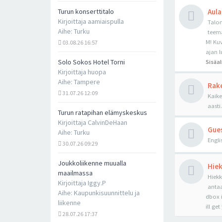
Turun konserttitalo
Aula
Kirjoittaja
aamiaispulla
Talon
Aihe:
Turku
teema
M! Kuv
03.08.26 16:57
ajan 
Solo Sokos Hotel Torni
Sisäal
Kirjoittaja
huopa
Aihe:
Tampere
Rake
31.07.26 12:09
Kaike
aasti.
Turun ratapihan elämyskeskus
Kirjoittaja
CalvinDeHaan
Gue
Aihe:
Turku
Engli
30.07.26 09:29
Joukkoliikenne muualla
Hiek
maailmassa
Hiekk
Kirjoittaja
Iggy.P
antaa
Aihe:
Kaupunkisuunnittelu ja
dbox i
liikenne
ill ge
28.07.26 17:37