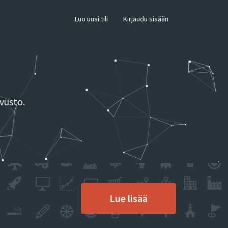
×
Luo uusi tili
Kirjaudu sisään
vusto.
Lue lisää