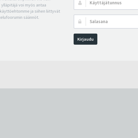
Käyttäjätunnus:
 ylläpitäjä voi myös antaa
a käyttöehtomme ja siihen liittyvät
telufoorumin säännöt.
Salasana:
Kirjaudu