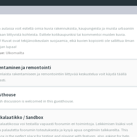
 aulassa voit esitellä omia kuvia rakennuksista, kaupungeista ja muista urbaaniin
an liittyvistä kohteista. Esittele kotikaupunkisi tai kommentoi muiden kuvia.
Kuvat ovat tekijänoikeuslain suojaamia, eikä kuvien kopiointi ole sallittua ilman
jan lupaa!
ue:
Ulkomailta
ntaminen ja remontointi
nlaista rakentamiseen ja remontointiin liittyvää keskustelua voit käydä täällä
sti.
sthouse
sh discussion is welcomed in this guesthouse.
kalaatikko / Sandbox
alaatikossa voi testailla vapaasti foorumin eri toimintoja. Leikkimisen lisäksi voit
 palautetta foorumin toteutuksesta ja kysyä apua ongelmiin talkkareilta. This
x is the perfect place for testing and playing with features, also asking for help