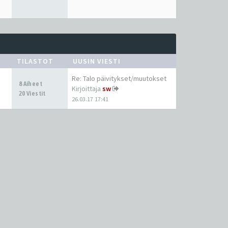
TILASTOT
UUSIN VIESTI
Re: Talo päivitykset/muutokset
8 Aiheet
Kirjoittaja
sw
20 Viestit
26.03.17 17:41