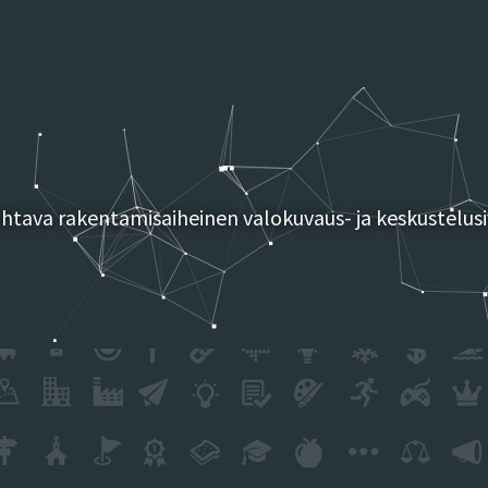
tava rakentamisaiheinen valokuvaus- ja keskustelusi