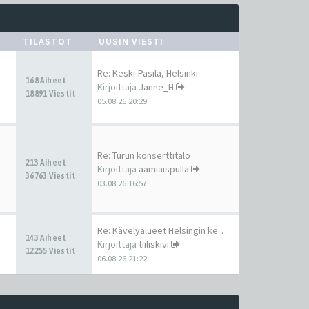
TILASTOT
UUSIN VIESTI
Re: Keski-Pasila, Helsinki
168 Aiheet
Kirjoittaja
Janne_H
18891 Viestit
05.08.26 20:29
Re: Turun konserttitalo
213 Aiheet
Kirjoittaja
aamiaispulla
36763 Viestit
03.08.26 16:57
Re: Kävelyalueet Helsingin ke…
143 Aiheet
Kirjoittaja
tiiliskivi
12255 Viestit
06.08.26 21:22