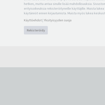
hetken, mutta antaa sinulle lisää mahdollisuuksia. Sivuston
erityisoikeuksia rekisteröityneille käyttäjille. Muista luke
käytännöt ennen kirjautumista. Muista myös lukea keskus
Käyttöehdot
|
Yksityisyyden suoja
Rekisteröidy