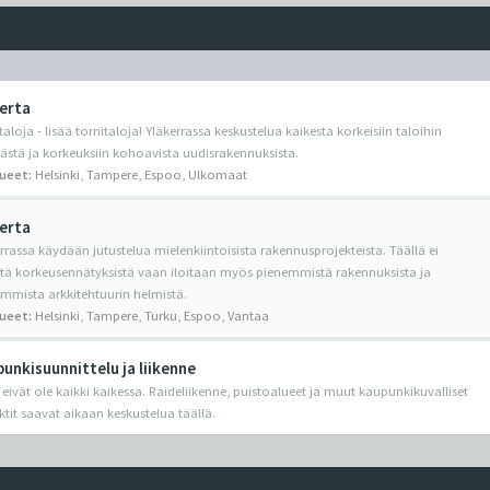
erta
taloja - lisää tornitaloja! Yläkerrassa keskustelua kaikesta korkeisiin taloihin
yvästä ja korkeuksiin kohoavista uudisrakennuksista.
lueet:
Helsinki
,
Tampere
,
Espoo
,
Ulkomaat
erta
rrassa käydään jutustelua mielenkiintoisista rakennusprojekteista. Täällä ei
etä korkeusennätyksistä vaan iloitaan myös pienemmistä rakennuksista ja
mmista arkkitehtuurin helmistä.
lueet:
Helsinki
,
Tampere
,
Turku
,
Espoo
,
Vantaa
unkisuunnittelu ja liikenne
 eivät ole kaikki kaikessa. Raideliikenne, puistoalueet ja muut kaupunkikuvalliset
ktit saavat aikaan keskustelua täällä.