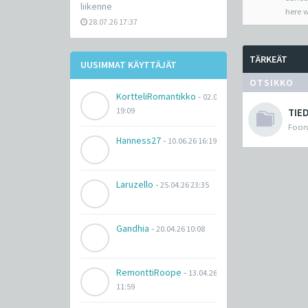
liikenne
here w
28.07.26 17:37
TÄRKEÄT
UUSIMMAT KÄYTTÄJÄT
OTSIKKO
KortteliRomantikko
-
02.07.26
19:09
TIE
Fooru
Hanness27
-
10.06.26 16:19
Laruzello
-
25.04.26 23:35
Gandhia
-
20.04.26 10:08
RemonttiRoope
-
13.04.26
11:59