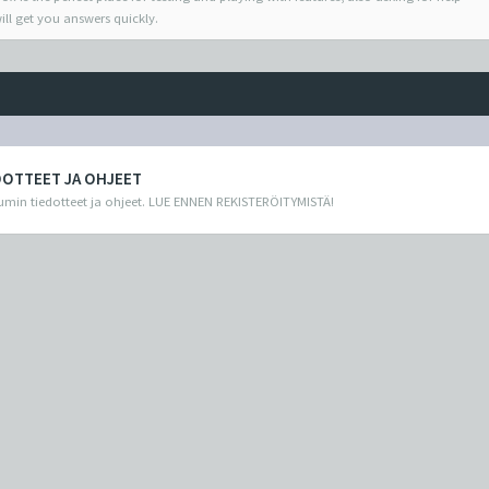
ill get you answers quickly.
DOTTEET JA OHJEET
min tiedotteet ja ohjeet. LUE ENNEN REKISTERÖITYMISTÄ!