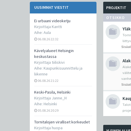
UUSIMMAT VIESTIT
PROJEKTIT
OTSIKKO
Ei urbaani videoketju
Kirjoittaja
Kantti
Yläk
Aihe:
Aula
Torni
06.08.26 22:32
liitt
Sisäa
Kävelyalueet Helsingin
keskustassa
Alak
Kirjoittaja
tiiliskivi
Alake
Aihe:
Kaupunkisuunnittelu ja
välit
liikenne
vanhe
06.08.26 21:22
Sisäa
Keski-Pasila, Helsinki
Kirjoittaja
Janne_H
Kaup
Aihe:
Helsinki
Talot
05.08.26 20:29
proje
Tornitalojen viralliset korkeudet
Kirjoittaja
huopa
YLEINEN ALUE