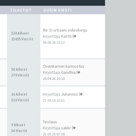
TILASTOT
UUSIN VIESTI
Re: Ei urbaani videoketju
324 Aiheet
Kirjoittaja
Kantti
13655 Viestit
06.08.26 22:32
Ovenkarmin kunnostus
50 Aiheet
Kirjoittaja
Gandhia
270 Viestit
20.04.26 10:10
Kirjoittaja
Juhannus
16 Aiheet
326 Viestit
27.04.18 10:01
Testaus
9 Aiheet
Kirjoittaja
sakkr
34 Viestit
21.03.25 07:38