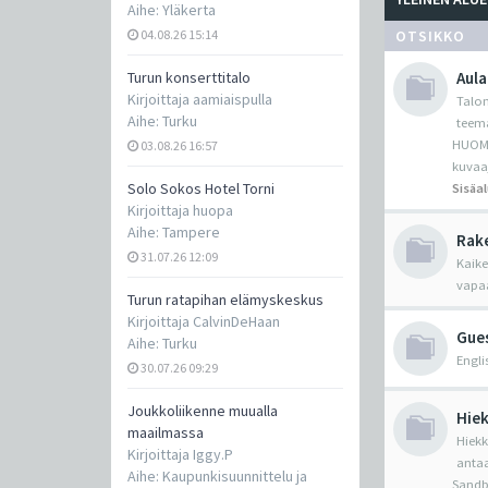
Aihe:
Yläkerta
04.08.26 15:14
OTSIKKO
Turun konserttitalo
Aula
Kirjoittaja
aamiaispulla
Talon
Aihe:
Turku
teema
HUOM! 
03.08.26 16:57
kuvaa
Solo Sokos Hotel Torni
Sisäal
Kirjoittaja
huopa
Aihe:
Tampere
Rake
31.07.26 12:09
Kaike
vapaa
Turun ratapihan elämyskeskus
Kirjoittaja
CalvinDeHaan
Gue
Aihe:
Turku
Engli
30.07.26 09:29
Joukkoliikenne muualla
Hiek
maailmassa
Hiekk
Kirjoittaja
Iggy.P
antaa
Aihe:
Kaupunkisuunnittelu ja
Sandbo