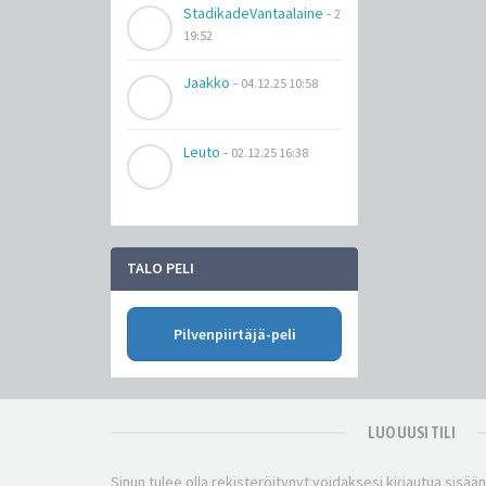
StadikadeVantaalaine
-
27.03.26
19:52
Jaakko
-
04.12.25 10:58
Leuto
-
02.12.25 16:38
TALO PELI
Pilvenpiirtäjä-peli
LUO UUSI TILI
Sinun tulee olla rekisteröitynyt voidaksesi kirjautua sisää