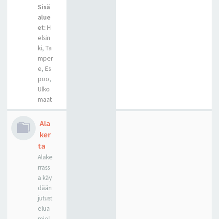
Sisä
alue
et:
H
elsin
ki
,
Ta
mper
e
,
Es
poo
,
Ulko
maat
Ala
ker
ta
Alake
rrass
a käy
dään
jutust
elua
miel