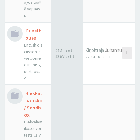
äydä tääll
ä vapaast
i.
Guesth
ouse
English dis
Kirjoittaja
Juhannus
16 Aiheet
cussion is
326 Viestit
27.04.18 10:01
welcome
d in this g
uesthous
e.
Hiekkal
aatikko
/ Sandb
ox
Hiekkalaat
ikossa voi
testailla v