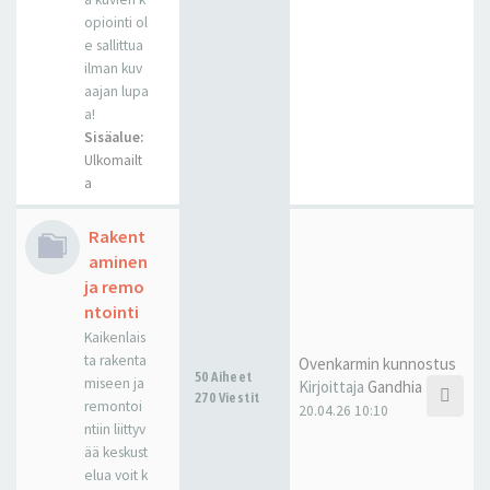
opiointi ol
e sallittua
ilman kuv
aajan lupa
a!
Sisäalue:
Ulkomailt
a
Rakent
aminen
ja remo
ntointi
Kaikenlais
ta rakenta
Ovenkarmin kunnostus
50 Aiheet
miseen ja
Kirjoittaja
Gandhia
270 Viestit
remontoi
20.04.26 10:10
ntiin liittyv
ää keskust
elua voit k