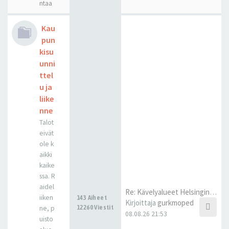
ntaa
Kau
pun
kisu
unni
ttel
u ja
liike
nne
Talot
eivät
ole k
aikki
kaike
ssa. R
aidel
Re: Kävelyalueet Helsingin ke…
iiken
143 Aiheet
Kirjoittaja
gurkmoped
12260 Viestit
ne, p
08.08.26 21:53
uisto