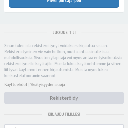
Pilvenpiirtäjä-peli
LUO UUSI TILI
Sinun tulee olla rekisteröitynyt voidaksesi kirjautua sisään.
Rekisteröityminen vie vain hetken, mutta antaa sinulle lisää
mahdollisuuksia. Sivuston ylläpitäjä voi myös antaa erityisoikeuksia
rekisteröityneille käyttäjille. Muista lukea käyttöehtomme ja siihen
liittyvät käytännöt ennen kirjautumista. Muista myös lukea
keskustelufoorumin säännöt.
Käyttöehdot
|
Yksityisyyden suoja
Rekisteröidy
KIRJAUDU TILILLESI