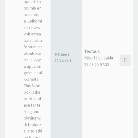
apaasti fo
orumin eri
toimintoj
a. Leikkimi
sen lisäksi
voit antaa
palautetta
foorumin t
Testaus
oteutukse
9 Aiheet
Kirjoittaja
sakkr
sta ja kysy
34 Viestit
21.03.25 07:38
ä apua on
gelmiin tal
kkareilta.
This Sand
box is the
perfect pl
ace for te
sting and
playing wi
th feature
s, also aski
ng for hel