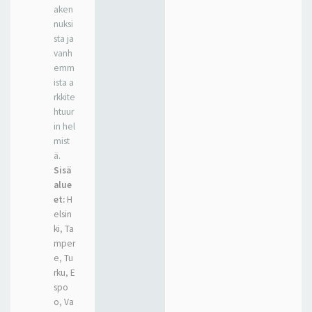
aken
nuksi
sta ja
vanh
emm
ista a
rkkite
htuur
in hel
mist
ä.
Sisä
alue
et:
H
elsin
ki
,
Ta
mper
e
,
Tu
rku
,
E
spo
o
,
Va