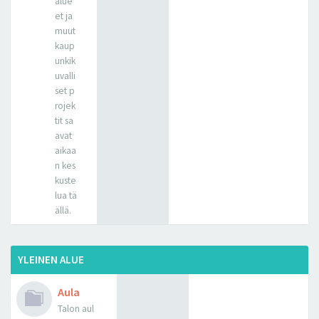
alue
et ja
muut
kaup
unkik
uvalli
set p
rojek
tit sa
avat
aikaa
n kes
kuste
lua tä
ällä.
YLEINEN ALUE
Aula
Talon aul