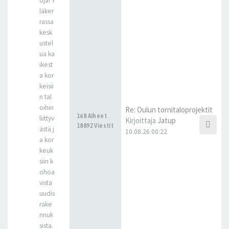
oja! Y
läker
rassa
kesk
ustel
ua ka
ikest
a kor
keisii
n tal
oihin
Re: Oulun tornitaloprojektit
168 Aiheet
liittyv
Kirjoittaja
Jatup
18892 Viestit
ästä j
10.08.26 00:22
a kor
keuk
siin k
ohoa
vista
uudis
rake
nnuk
sista.