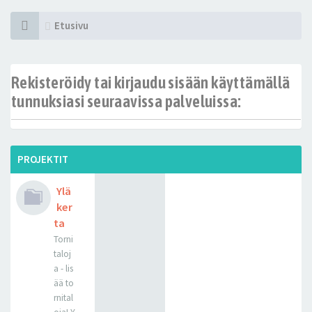
Etusivu
Rekisteröidy tai kirjaudu sisään käyttämällä
tunnuksiasi seuraavissa palveluissa:
PROJEKTIT
Ylä
ker
ta
Torni
taloj
a - lis
ää to
rnital