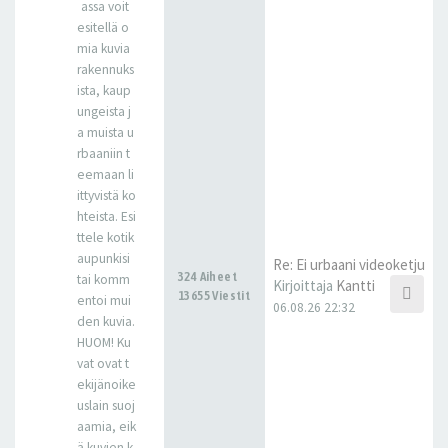
assa voit
esitellä o
mia kuvia
rakennuks
ista, kaup
ungeista j
a muista u
rbaaniin t
eemaan li
ittyvistä ko
hteista. Esi
ttele kotik
aupunkisi
Re: Ei urbaani videoketju
324 Aiheet
tai komm
Kirjoittaja
Kantti
13655 Viestit
entoi mui
06.08.26 22:32
den kuvia.
HUOM! Ku
vat ovat t
ekijänoike
uslain suoj
aamia, eik
ä kuvien k