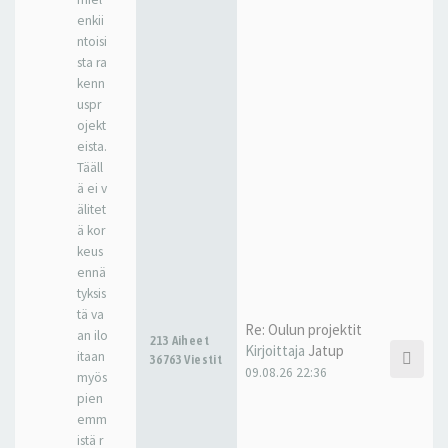
enkii
ntoisi
sta ra
kenn
uspr
ojekt
eista.
Tääll
ä ei v
älitet
ä kor
keus
ennä
tyksis
tä va
Re: Oulun projektit
an ilo
213 Aiheet
Kirjoittaja
Jatup
itaan
36763 Viestit
09.08.26 22:36
myös
pien
emm
istä r