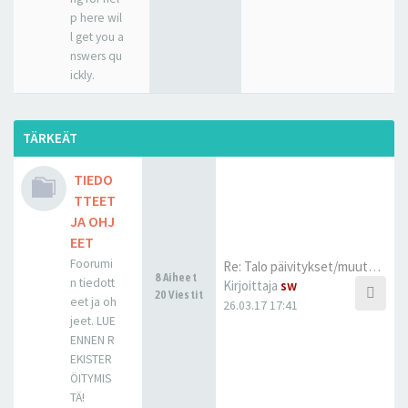
p here wil
l get you a
nswers qu
ickly.
TÄRKEÄT
TIEDO
TTEET
JA OHJ
EET
Foorumi
Re: Talo päivitykset/muutokset
8 Aiheet
n tiedott
Kirjoittaja
sw
20 Viestit
eet ja oh
26.03.17 17:41
jeet. LUE
ENNEN R
EKISTER
ÖITYMIS
TÄ!