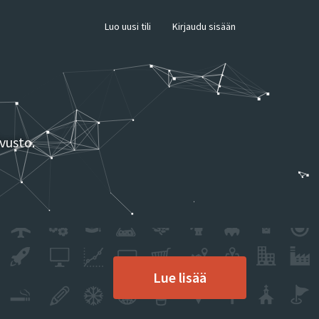
×
Luo uusi tili
Kirjaudu sisään
vusto.
Lue lisää