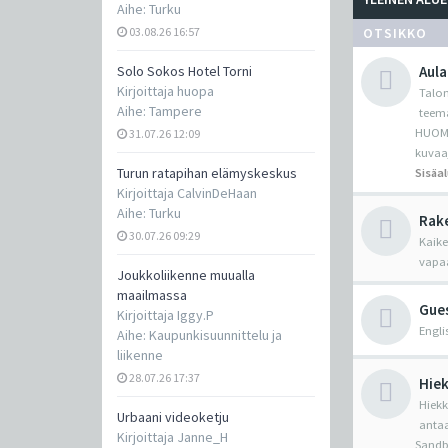
Aihe:
Turku
03.08.26 16:57
OTSIKKO
Solo Sokos Hotel Torni
Aula
Kirjoittaja
huopa
Talon
Aihe:
Tampere
teema
HUOM! 
31.07.26 12:09
kuvaa
Turun ratapihan elämyskeskus
Sisäal
Kirjoittaja
CalvinDeHaan
Aihe:
Turku
Rake
30.07.26 09:29
Kaike
vapaa
Joukkoliikenne muualla
maailmassa
Gue
Kirjoittaja
Iggy.P
Engli
Aihe:
Kaupunkisuunnittelu ja
liikenne
28.07.26 17:37
Hiek
Hiekk
Urbaani videoketju
antaa
Kirjoittaja
Janne_H
Sandbo