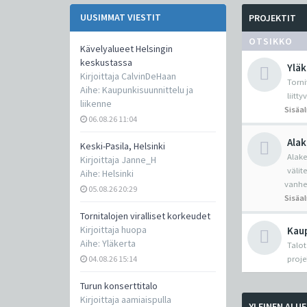
UUSIMMAT VIESTIT
PROJEKTIT
OTSIKKO
Kävelyalueet Helsingin
keskustassa
Yläk
Kirjoittaja
CalvinDeHaan
Torni
Aihe:
Kaupunkisuunnittelu ja
liitt
liikenne
Sisäa
06.08.26 11:04
Alak
Keski-Pasila, Helsinki
Alake
Kirjoittaja
Janne_H
välit
Aihe:
Helsinki
vanhe
05.08.26 20:29
Sisäa
Tornitalojen viralliset korkeudet
Kirjoittaja
huopa
Kaup
Aihe:
Yläkerta
Talot
04.08.26 15:14
proje
Turun konserttitalo
Kirjoittaja
aamiaispulla
YLEINEN ALUE