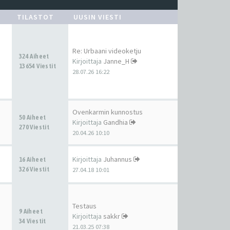
TILASTOT
UUSIN VIESTI
Re: Urbaani videoketju
324 Aiheet
Kirjoittaja
Janne_H
13654 Viestit
28.07.26 16:22
Ovenkarmin kunnostus
50 Aiheet
Kirjoittaja
Gandhia
270 Viestit
20.04.26 10:10
Kirjoittaja
Juhannus
16 Aiheet
326 Viestit
27.04.18 10:01
Testaus
9 Aiheet
Kirjoittaja
sakkr
34 Viestit
21.03.25 07:38