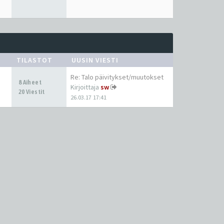
TILASTOT
UUSIN VIESTI
Re: Talo päivitykset/muutokset
8 Aiheet
Kirjoittaja
sw
20 Viestit
26.03.17 17:41