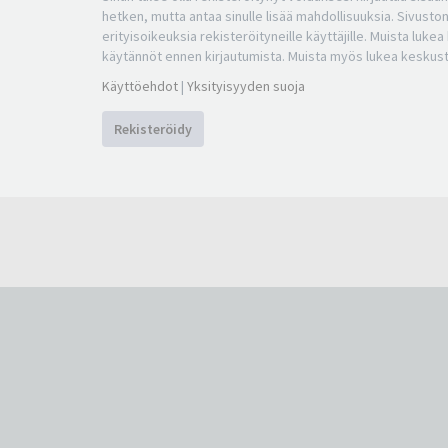
hetken, mutta antaa sinulle lisää mahdollisuuksia. Sivuston
erityisoikeuksia rekisteröityneille käyttäjille. Muista luke
käytännöt ennen kirjautumista. Muista myös lukea keskus
Käyttöehdot
|
Yksityisyyden suoja
Rekisteröidy