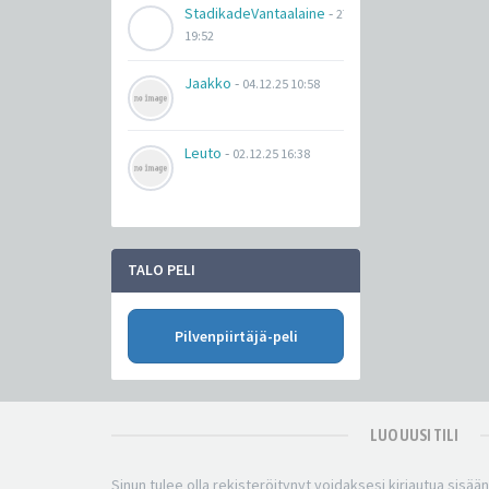
StadikadeVantaalaine
-
27.03.26
19:52
Jaakko
-
04.12.25 10:58
Leuto
-
02.12.25 16:38
TALO PELI
Pilvenpiirtäjä-peli
LUO UUSI TILI
Sinun tulee olla rekisteröitynyt voidaksesi kirjautua sisää