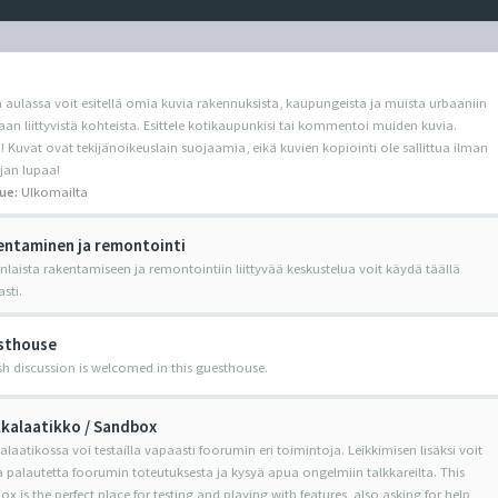
 aulassa voit esitellä omia kuvia rakennuksista, kaupungeista ja muista urbaaniin
an liittyvistä kohteista. Esittele kotikaupunkisi tai kommentoi muiden kuvia.
Kuvat ovat tekijänoikeuslain suojaamia, eikä kuvien kopiointi ole sallittua ilman
jan lupaa!
ue:
Ulkomailta
ntaminen ja remontointi
nlaista rakentamiseen ja remontointiin liittyvää keskustelua voit käydä täällä
sti.
sthouse
sh discussion is welcomed in this guesthouse.
kalaatikko / Sandbox
alaatikossa voi testailla vapaasti foorumin eri toimintoja. Leikkimisen lisäksi voit
 palautetta foorumin toteutuksesta ja kysyä apua ongelmiin talkkareilta. This
x is the perfect place for testing and playing with features, also asking for help