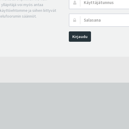
Käyttäjätunnus:
 ylläpitäjä voi myös antaa
a käyttöehtomme ja siihen liittyvät
telufoorumin säännöt.
Salasana:
Kirjaudu