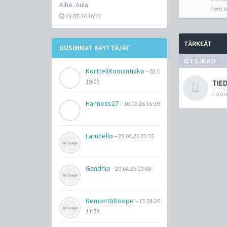
Aihe:
Aula
here w
28.07.26 16:22
TÄRKEÄT
UUSIMMAT KÄYTTÄJÄT
OTSIKKO
KortteliRomantikko
-
02.07.26
19:09
TIE
Fooru
Hanness27
-
10.06.26 16:19
Laruzello
-
25.04.26 23:35
Gandhia
-
20.04.26 10:08
RemonttiRoope
-
13.04.26
11:59