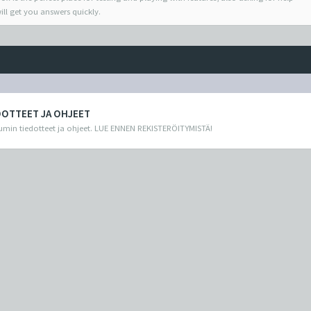
ill get you answers quickly.
DOTTEET JA OHJEET
min tiedotteet ja ohjeet. LUE ENNEN REKISTERÖITYMISTÄ!