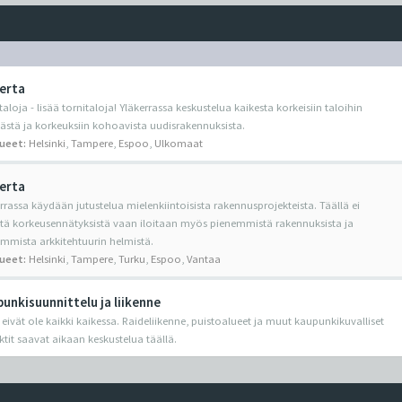
erta
taloja - lisää tornitaloja! Yläkerrassa keskustelua kaikesta korkeisiin taloihin
yvästä ja korkeuksiin kohoavista uudisrakennuksista.
lueet:
Helsinki
,
Tampere
,
Espoo
,
Ulkomaat
erta
rrassa käydään jutustelua mielenkiintoisista rakennusprojekteista. Täällä ei
etä korkeusennätyksistä vaan iloitaan myös pienemmistä rakennuksista ja
mmista arkkitehtuurin helmistä.
lueet:
Helsinki
,
Tampere
,
Turku
,
Espoo
,
Vantaa
unkisuunnittelu ja liikenne
 eivät ole kaikki kaikessa. Raideliikenne, puistoalueet ja muut kaupunkikuvalliset
ktit saavat aikaan keskustelua täällä.