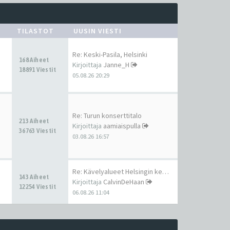
TILASTOT
UUSIN VIESTI
Re: Keski-Pasila, Helsinki
168 Aiheet
Kirjoittaja
Janne_H
18891 Viestit
05.08.26 20:29
Re: Turun konserttitalo
213 Aiheet
Kirjoittaja
aamiaispulla
36763 Viestit
03.08.26 16:57
Re: Kävelyalueet Helsingin ke…
143 Aiheet
Kirjoittaja
CalvinDeHaan
12254 Viestit
06.08.26 11:04