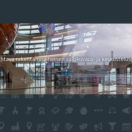
tava rakentamisaiheinen valokuvaus- ja keskustelusi