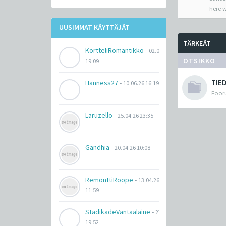
here w
UUSIMMAT KÄYTTÄJÄT
TÄRKEÄT
KortteliRomantikko
-
02.07.26
OTSIKKO
19:09
TIE
Hanness27
-
10.06.26 16:19
Fooru
Laruzello
-
25.04.26 23:35
Gandhia
-
20.04.26 10:08
RemonttiRoope
-
13.04.26
11:59
StadikadeVantaalaine
-
27.03.26
19:52