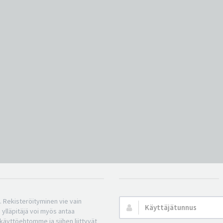
n. Rekisteröityminen vie vain
Käyttäjätunnus:
 ylläpitäjä voi myös antaa
a käyttöehtomme ja siihen liittyvät