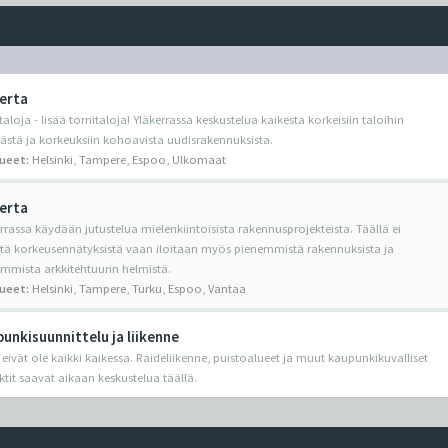
erta
taloja - lisää tornitaloja! Yläkerrassa keskustelua kaikesta korkeisiin taloihin
yvästä ja korkeuksiin kohoavista uudisrakennuksista.
lueet:
Helsinki
,
Tampere
,
Espoo
,
Ulkomaat
erta
rrassa käydään jutustelua mielenkiintoisista rakennusprojekteista. Täällä ei
etä korkeusennätyksistä vaan iloitaan myös pienemmistä rakennuksista ja
mmista arkkitehtuurin helmistä.
lueet:
Helsinki
,
Tampere
,
Turku
,
Espoo
,
Vantaa
unkisuunnittelu ja liikenne
 eivät ole kaikki kaikessa. Raideliikenne, puistoalueet ja muut kaupunkikuvalliset
ktit saavat aikaan keskustelua täällä.