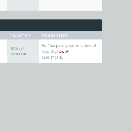
TILASTOT
UUSIN VIESTI
Re: Talo päivitykset/muutokset
8 Aiheet
Kirjoittaja
sw
20 Viestit
26.03.17 17:41