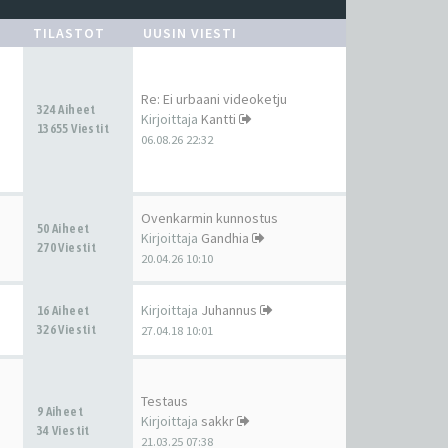
TILASTOT
UUSIN VIESTI
Re: Ei urbaani videoketju
324 Aiheet
Kirjoittaja
Kantti
13655 Viestit
06.08.26 22:32
Ovenkarmin kunnostus
50 Aiheet
Kirjoittaja
Gandhia
270 Viestit
20.04.26 10:10
Kirjoittaja
Juhannus
16 Aiheet
326 Viestit
27.04.18 10:01
Testaus
9 Aiheet
Kirjoittaja
sakkr
34 Viestit
21.03.25 07:38