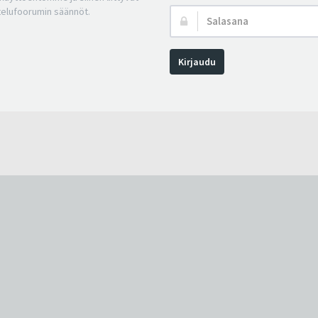
telufoorumin säännöt.
Salasana:
Kirjaudu