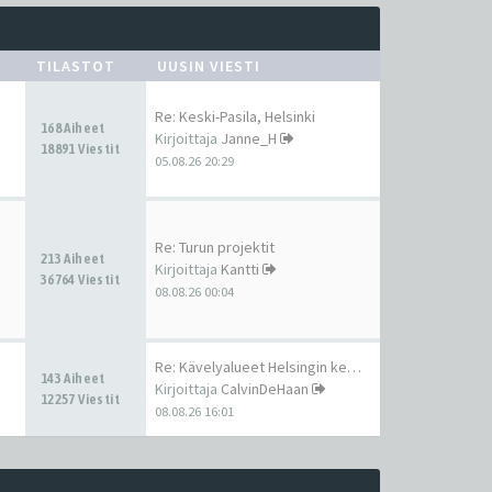
TILASTOT
UUSIN VIESTI
Re: Keski-Pasila, Helsinki
168 Aiheet
Kirjoittaja
Janne_H
18891 Viestit
05.08.26 20:29
Re: Turun projektit
213 Aiheet
Kirjoittaja
Kantti
36764 Viestit
08.08.26 00:04
Re: Kävelyalueet Helsingin ke…
143 Aiheet
Kirjoittaja
CalvinDeHaan
12257 Viestit
08.08.26 16:01