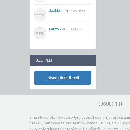
Jaakko
-
04.12.25 10:58
Leuto
-
02.12.25 16:38
TALO PELI
Pilvenpiirtäjä-peli
LUO UUSI TILI
Sinun tulee olla rekisteröitynyt voidaksesi kirjautua sisää
hetken, mutta antaa sinulle lisää mahdollisuuksia. Sivuston
erityisoikeuksia rekisteröityneille käyttäjille. Muista luke