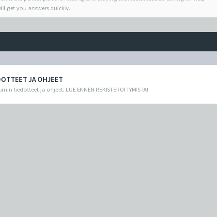
ill get you answers quickly.
DOTTEET JA OHJEET
min tiedotteet ja ohjeet. LUE ENNEN REKISTERÖITYMISTÄ!