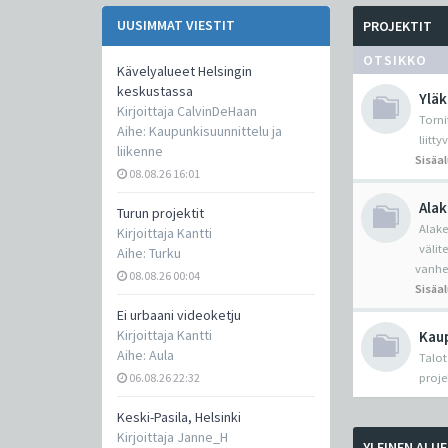
UUSIMMAT VIESTIT
PROJEKTIT
OTSIKKO
Kävelyalueet Helsingin
keskustassa
Yläk
Kirjoittaja
CalvinDeHaan
Torni
Aihe:
Kaupunkisuunnittelu ja
liitt
liikenne
Sisäa
08.08.26 16:01
Alak
Turun projektit
Alake
Kirjoittaja
Kantti
välit
Aihe:
Turku
vanhe
08.08.26 00:04
Sisäa
Ei urbaani videoketju
Kirjoittaja
Kantti
Kaup
Aihe:
Aula
Talot
06.08.26 22:32
proje
Keski-Pasila, Helsinki
Kirjoittaja
Janne_H
YLEINEN ALUE