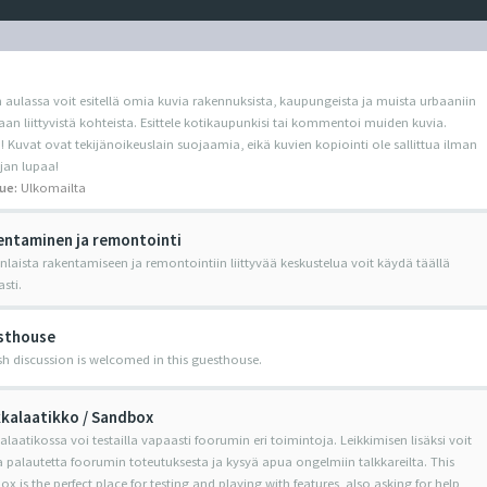
 aulassa voit esitellä omia kuvia rakennuksista, kaupungeista ja muista urbaaniin
an liittyvistä kohteista. Esittele kotikaupunkisi tai kommentoi muiden kuvia.
Kuvat ovat tekijänoikeuslain suojaamia, eikä kuvien kopiointi ole sallittua ilman
jan lupaa!
ue:
Ulkomailta
ntaminen ja remontointi
nlaista rakentamiseen ja remontointiin liittyvää keskustelua voit käydä täällä
sti.
sthouse
sh discussion is welcomed in this guesthouse.
kalaatikko / Sandbox
alaatikossa voi testailla vapaasti foorumin eri toimintoja. Leikkimisen lisäksi voit
 palautetta foorumin toteutuksesta ja kysyä apua ongelmiin talkkareilta. This
x is the perfect place for testing and playing with features, also asking for help