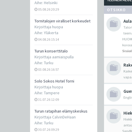
Aihe:
Helsinki
05.08.26 20:29
OTSIKKO
Tornitalojen viralliset korkeudet
Aula
Kirjoittaja
huopa
Talon
Aihe:
Yläkerta
teema
HUOM! 
04.08.26 15:14
kuvaa
Turun konserttitalo
Sisäal
Kirjoittaja
aamiaispulla
Aihe:
Turku
Rake
03.08.26 16:57
Kaike
vapaa
Solo Sokos Hotel Torni
Kirjoittaja
huopa
Gue
Aihe:
Tampere
Engli
31.07.26 12:09
Turun ratapihan elämyskeskus
Hiek
Kirjoittaja
CalvinDeHaan
Hiekk
Aihe:
Turku
antaa
30.07.26 09:29
Sandbo