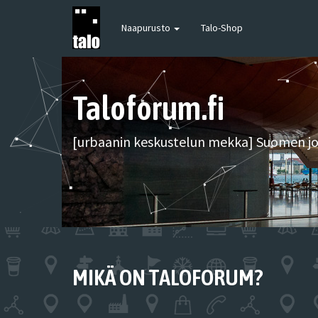
Naapurusto
Talo-Shop
Taloforum.fi
[urbaanin keskustelun mekka] Suomen joh
MIKÄ ON TALOFORUM?