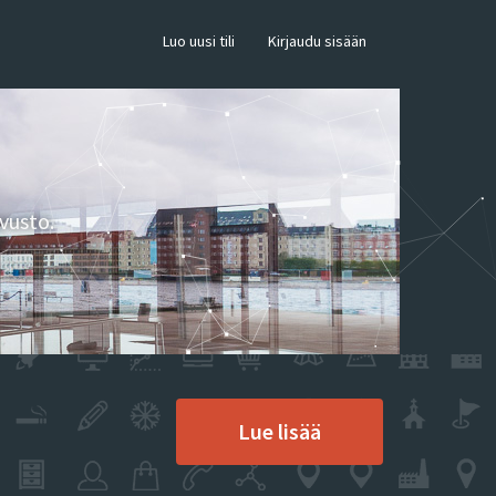
×
Luo uusi tili
Kirjaudu sisään
vusto.
Lue lisää