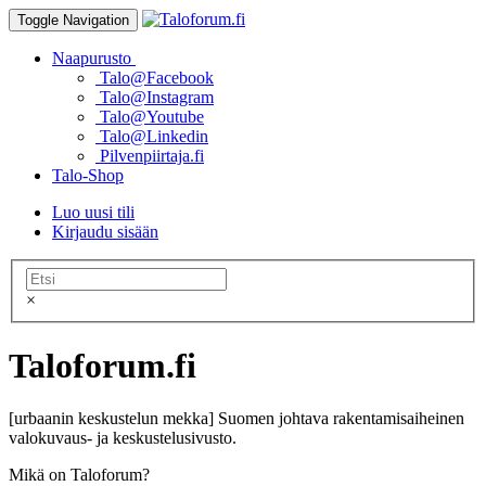
Toggle Navigation
Naapurusto
Talo@Facebook
Talo@Instagram
Talo@Youtube
Talo@Linkedin
Pilvenpiirtaja.fi
Talo-Shop
Luo uusi tili
Kirjaudu sisään
×
Taloforum.fi
[urbaanin keskustelun mekka] Suomen johtava rakentamisaiheinen
valokuvaus- ja keskustelusivusto.
Mikä on Taloforum?