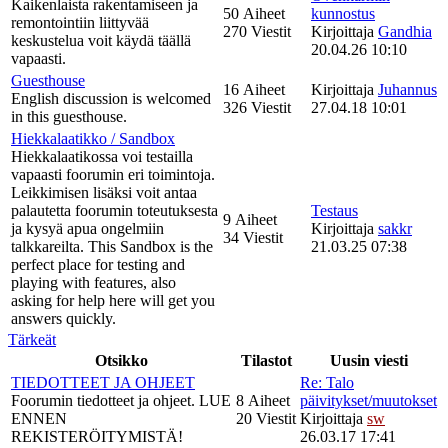
Kaikenlaista rakentamiseen ja
50 Aiheet
kunnostus
remontointiin liittyvää
270 Viestit
Kirjoittaja
Gandhia
keskustelua voit käydä täällä
20.04.26 10:10
vapaasti.
Guesthouse
16 Aiheet
Kirjoittaja
Juhannus
English discussion is welcomed
326 Viestit
27.04.18 10:01
in this guesthouse.
Hiekkalaatikko / Sandbox
Hiekkalaatikossa voi testailla
vapaasti foorumin eri toimintoja.
Leikkimisen lisäksi voit antaa
palautetta foorumin toteutuksesta
Testaus
9 Aiheet
ja kysyä apua ongelmiin
Kirjoittaja
sakkr
34 Viestit
talkkareilta. This Sandbox is the
21.03.25 07:38
perfect place for testing and
playing with features, also
asking for help here will get you
answers quickly.
Tärkeät
Otsikko
Tilastot
Uusin viesti
TIEDOTTEET JA OHJEET
Re: Talo
Foorumin tiedotteet ja ohjeet. LUE
8 Aiheet
päivitykset/muutokset
ENNEN
20 Viestit
Kirjoittaja
sw
REKISTERÖITYMISTÄ!
26.03.17 17:41