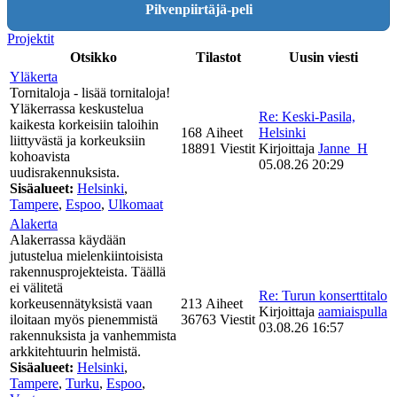
Pilvenpiirtäjä-peli
Projektit
Otsikko
Tilastot
Uusin viesti
Yläkerta
Tornitaloja - lisää tornitaloja!
Yläkerrassa keskustelua
Re: Keski-Pasila,
kaikesta korkeisiin taloihin
168 Aiheet
Helsinki
liittyvästä ja korkeuksiin
18891 Viestit
Kirjoittaja
Janne_H
kohoavista
05.08.26 20:29
uudisrakennuksista.
Sisäalueet:
Helsinki
,
Tampere
,
Espoo
,
Ulkomaat
Alakerta
Alakerrassa käydään
jutustelua mielenkiintoisista
rakennusprojekteista. Täällä
ei välitetä
Re: Turun konserttitalo
korkeusennätyksistä vaan
213 Aiheet
Kirjoittaja
aamiaispulla
iloitaan myös pienemmistä
36763 Viestit
03.08.26 16:57
rakennuksista ja vanhemmista
arkkitehtuurin helmistä.
Sisäalueet:
Helsinki
,
Tampere
,
Turku
,
Espoo
,