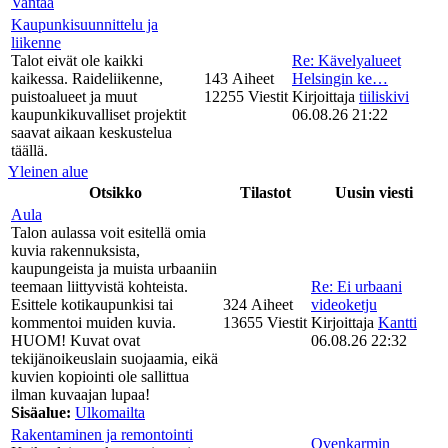
Vantaa
Kaupunkisuunnittelu ja
liikenne
Talot eivät ole kaikki
Re: Kävelyalueet
kaikessa. Raideliikenne,
143 Aiheet
Helsingin ke…
puistoalueet ja muut
12255 Viestit
Kirjoittaja
tiiliskivi
kaupunkikuvalliset projektit
06.08.26 21:22
saavat aikaan keskustelua
täällä.
Yleinen alue
Otsikko
Tilastot
Uusin viesti
Aula
Talon aulassa voit esitellä omia
kuvia rakennuksista,
kaupungeista ja muista urbaaniin
teemaan liittyvistä kohteista.
Re: Ei urbaani
Esittele kotikaupunkisi tai
324 Aiheet
videoketju
kommentoi muiden kuvia.
13655 Viestit
Kirjoittaja
Kantti
HUOM! Kuvat ovat
06.08.26 22:32
tekijänoikeuslain suojaamia, eikä
kuvien kopiointi ole sallittua
ilman kuvaajan lupaa!
Sisäalue:
Ulkomailta
Rakentaminen ja remontointi
Ovenkarmin