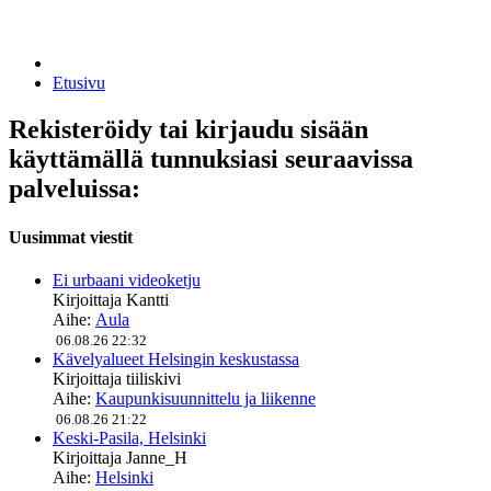
Etusivu
Rekisteröidy tai kirjaudu sisään
käyttämällä tunnuksiasi seuraavissa
palveluissa:
Uusimmat viestit
Ei urbaani videoketju
Kirjoittaja
Kantti
Aihe:
Aula
06.08.26 22:32
Kävelyalueet Helsingin keskustassa
Kirjoittaja
tiiliskivi
Aihe:
Kaupunkisuunnittelu ja liikenne
06.08.26 21:22
Keski-Pasila, Helsinki
Kirjoittaja
Janne_H
Aihe:
Helsinki