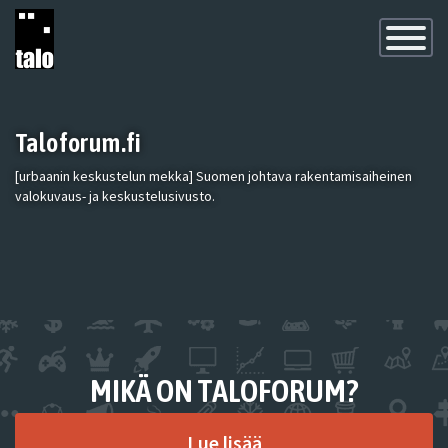
Toggle
Navigatio
Taloforum.fi
[urbaanin keskustelun mekka] Suomen johtava rakentamisaiheinen
valokuvaus- ja keskustelusivusto.
MIKÄ ON TALOFORUM?
Lue lisää