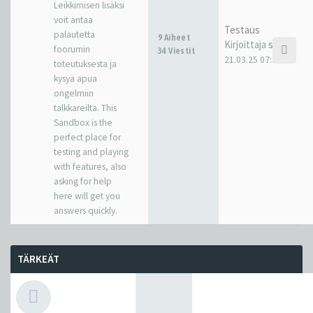
Leikkimisen lisäksi
voit antaa
Testaus
palautetta
9 Aiheet
Kirjoittaja
sakkr
foorumin
34 Viestit
21.03.25 07:38
toteutuksesta ja
kysyä apua
ongelmiin
talkkareilta. This
Sandbox is the
perfect place for
testing and playing
with features, also
asking for help
here will get you
answers quickly.
TÄRKEÄT