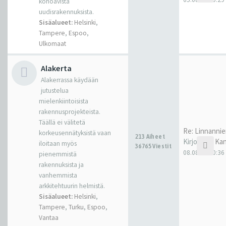
kohoavista
uudisrakennuksista.
Sisäalueet:
Helsinki
,
Tampere
,
Espoo
,
Ulkomaat
Alakerta
Alakerrassa käydään
jutustelua
mielenkiintoisista
rakennusprojekteista.
Täällä ei välitetä
Re: Linnannie
korkeusennätyksistä vaan
213 Aiheet
Kirjoittaja
Kan
iloitaan myös
36765 Viestit
08.08.26 20:36
pienemmistä
rakennuksista ja
vanhemmista
arkkitehtuurin helmistä.
Sisäalueet:
Helsinki
,
Tampere
,
Turku
,
Espoo
,
Vantaa