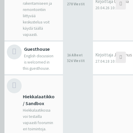
Kirjoittaja
Gandhia
rakentamiseen ja
270 Viestit
20.04.26 10:10
remontointiin
liittyvää
keskustelua voit
käydä täällä
vapaasti.
Guesthouse
Kirjoittaja
Juhannus
16 Aiheet
English discussion
326 Viestit
27.04.18 10:01
is welcomed in
this guesthouse.
Hiekkalaatikko
/ Sandbox
Hiekkalaatikossa
voi testailla
vapaasti foorumin
eri toimintoja.