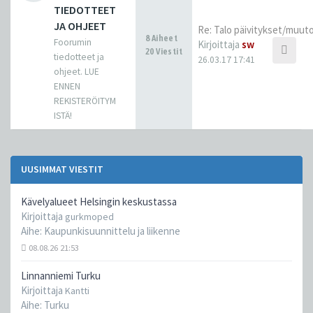
TIEDOTTEET
JA OHJEET
Re: Talo päivitykset/muut
8 Aiheet
Foorumin
Kirjoittaja
sw
20 Viestit
tiedotteet ja
26.03.17 17:41
ohjeet. LUE
ENNEN
REKISTERÖITYM
ISTÄ!
UUSIMMAT VIESTIT
Kävelyalueet Helsingin keskustassa
Kirjoittaja
gurkmoped
Aihe:
Kaupunkisuunnittelu ja liikenne
08.08.26 21:53
Linnanniemi Turku
Kirjoittaja
Kantti
Aihe:
Turku