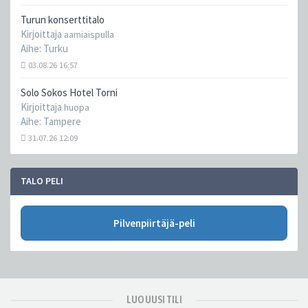
Turun konserttitalo
Kirjoittaja
aamiaispulla
Aihe:
Turku
03.08.26 16:57
Solo Sokos Hotel Torni
Kirjoittaja
huopa
Aihe:
Tampere
31.07.26 12:09
TALO PELI
Pilvenpiirtäjä-peli
LUO UUSI TILI