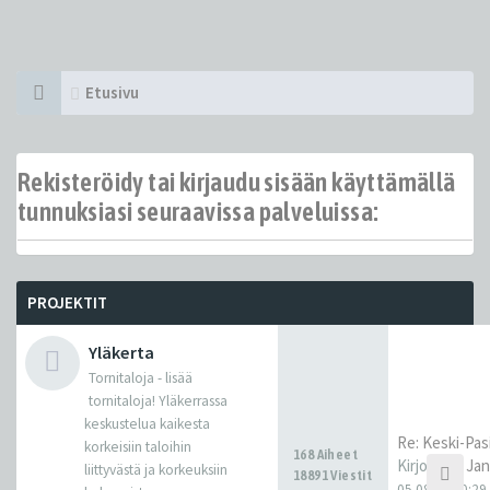
Etusivu
Rekisteröidy tai kirjaudu sisään käyttämällä
tunnuksiasi seuraavissa palveluissa:
PROJEKTIT
Yläkerta
Tornitaloja - lisää
tornitaloja! Yläkerrassa
keskustelua kaikesta
Re: Keski-Pasi
korkeisiin taloihin
168 Aiheet
Kirjoittaja
Ja
liittyvästä ja korkeuksiin
18891 Viestit
05.08.26 20:29