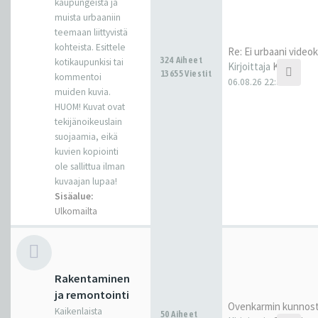
kaupungeista ja
muista urbaaniin
teemaan liittyvistä
kohteista. Esittele
Re: Ei urbaani video
324 Aiheet
kotikaupunkisi tai
Kirjoittaja
Kantti
13655 Viestit
kommentoi
06.08.26 22:32
muiden kuvia.
HUOM! Kuvat ovat
tekijänoikeuslain
suojaamia, eikä
kuvien kopiointi
ole sallittua ilman
kuvaajan lupaa!
Sisäalue:
Ulkomailta
Rakentaminen
ja remontointi
Ovenkarmin kunnos
Kaikenlaista
50 Aiheet