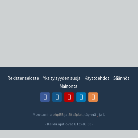
Rekisteriseloste
Yksityisyyden suoja
Käyttöehdot
Säännöt
Mainonta
Moottorina
phpBB
ja
SiteSplat
, täynnä
ja
- Kaikki ajat ovat
UTC+03:00
-