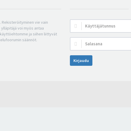
n. Rekisteröityminen vie vain
Käyttäjätunnus:
 ylläpitäjä voi myös antaa
a käyttöehtomme ja siihen liittyvät
telufoorumin säännöt.
Salasana:
Kirjaudu