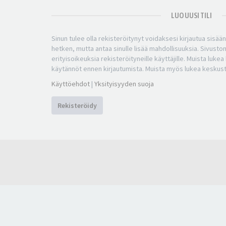
LUO UUSI TILI
Sinun tulee olla rekisteröitynyt voidaksesi kirjautua sisää
hetken, mutta antaa sinulle lisää mahdollisuuksia. Sivuston
erityisoikeuksia rekisteröityneille käyttäjille. Muista luke
käytännöt ennen kirjautumista. Muista myös lukea keskus
Käyttöehdot
|
Yksityisyyden suoja
Rekisteröidy