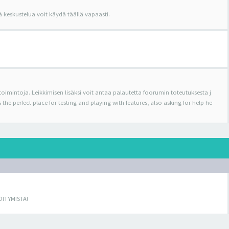
ä keskustelua voit käydä täällä vapaasti.
 toimintoja. Leikkimisen lisäksi voit antaa palautetta foorumin toteutuksesta j
the perfect place for testing and playing with features, also asking for help he
ÖITYMISTÄ!