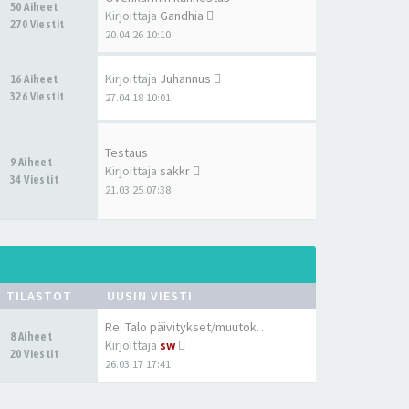
50 Aiheet
Kirjoittaja
Gandhia
270 Viestit
20.04.26 10:10
Kirjoittaja
Juhannus
16 Aiheet
326 Viestit
27.04.18 10:01
Testaus
9 Aiheet
Kirjoittaja
sakkr
34 Viestit
21.03.25 07:38
TILASTOT
UUSIN VIESTI
Re: Talo päivitykset/muutokset
8 Aiheet
Kirjoittaja
sw
20 Viestit
26.03.17 17:41