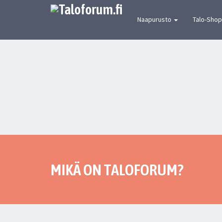
[urbaanin keskustelun mekka] Suomen joh
Naapurusto
Talo-Shop
MIKÄ ON TALOFORUM?