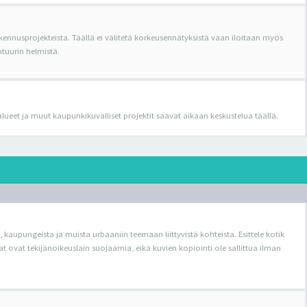
kennusprojekteista. Täällä ei välitetä korkeusennätyksistä vaan iloitaan myös
tuurin helmistä.
oalueet ja muut kaupunkikuvalliset projektit saavat aikaan keskustelua täällä.
 kaupungeista ja muista urbaaniin teemaan liittyvistä kohteista. Esittele kotik
ovat tekijänoikeuslain suojaamia, eikä kuvien kopiointi ole sallittua ilman