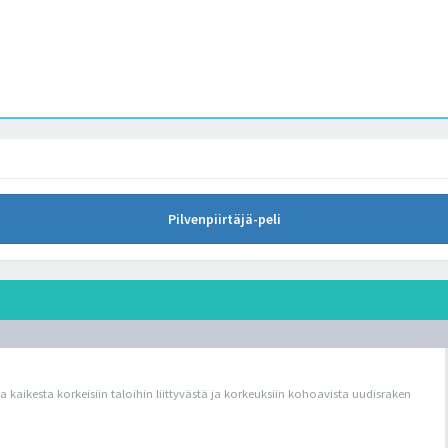
Pilvenpiirtäjä-peli
ua kaikesta korkeisiin taloihin liittyvästä ja korkeuksiin kohoavista uudisraken