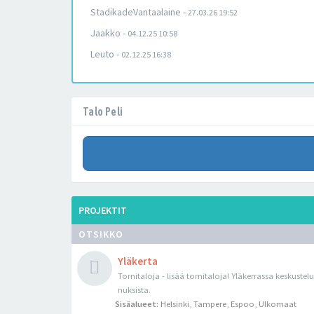
StadikadeVantaalaine
-
27.03.26 19:52
Jaakko
-
04.12.25 10:58
Leuto
-
02.12.25 16:38
Talo Peli
PROJEKTIT
OTSIKKO
Yläkerta
Tornitaloja - lisää tornitaloja! Yläkerrassa keskustel
nuksista.
Sisäalueet:
Helsinki
,
Tampere
,
Espoo
,
Ulkomaat