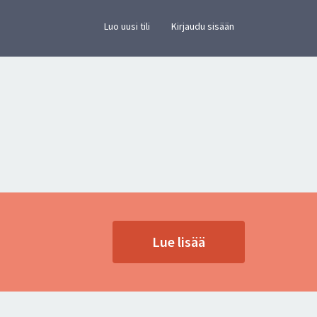
×
vusto.
Luo uusi tili
Kirjaudu sisään
Lue lisää