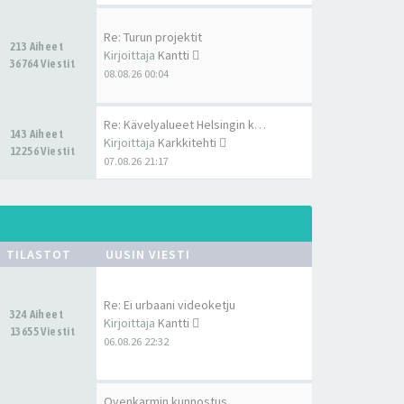
Re: Turun projektit
213 Aiheet
Kirjoittaja
Kantti
36764 Viestit
08.08.26 00:04
Re: Kävelyalueet Helsingin ke…
143 Aiheet
Kirjoittaja
Karkkitehti
12256 Viestit
07.08.26 21:17
TILASTOT
UUSIN VIESTI
Re: Ei urbaani videoketju
324 Aiheet
Kirjoittaja
Kantti
13655 Viestit
06.08.26 22:32
Ovenkarmin kunnostus