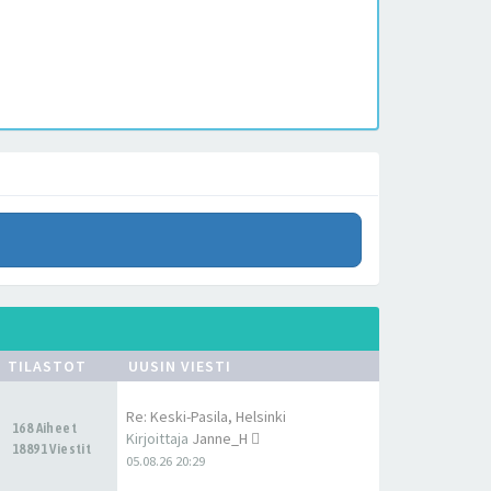
TILASTOT
UUSIN VIESTI
Re: Keski-Pasila, Helsinki
168 Aiheet
Kirjoittaja
Janne_H
18891 Viestit
05.08.26 20:29