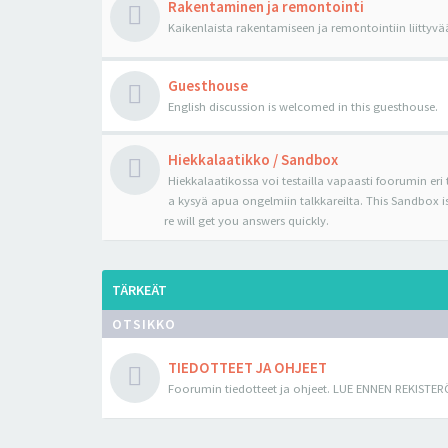
Rakentaminen ja remontointi
Kaikenlaista rakentamiseen ja remontointiin liittyvä
Guesthouse
English discussion is welcomed in this guesthouse.
Hiekkalaatikko / Sandbox
Hiekkalaatikossa voi testailla vapaasti foorumin eri
a kysyä apua ongelmiin talkkareilta. This Sandbox is 
re will get you answers quickly.
TÄRKEÄT
OTSIKKO
TIEDOTTEET JA OHJEET
Foorumin tiedotteet ja ohjeet. LUE ENNEN REKISTER