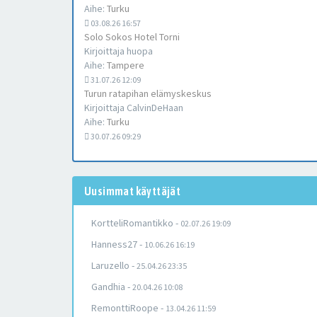
Aihe:
Turku
03.08.26 16:57
Solo Sokos Hotel Torni
Kirjoittaja
huopa
Aihe:
Tampere
31.07.26 12:09
Turun ratapihan elämyskeskus
Kirjoittaja
CalvinDeHaan
Aihe:
Turku
30.07.26 09:29
Uusimmat käyttäjät
KortteliRomantikko
-
02.07.26 19:09
Hanness27
-
10.06.26 16:19
Laruzello
-
25.04.26 23:35
Gandhia
-
20.04.26 10:08
RemonttiRoope
-
13.04.26 11:59