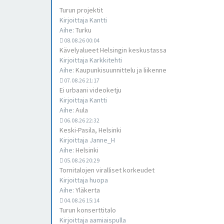
Turun projektit
Kirjoittaja
Kantti
Aihe:
Turku
08.08.26 00:04
Kävelyalueet Helsingin keskustassa
Kirjoittaja
Karkkitehti
Aihe:
Kaupunkisuunnittelu ja liikenne
07.08.26 21:17
Ei urbaani videoketju
Kirjoittaja
Kantti
Aihe:
Aula
06.08.26 22:32
Keski-Pasila, Helsinki
Kirjoittaja
Janne_H
Aihe:
Helsinki
05.08.26 20:29
Tornitalojen viralliset korkeudet
Kirjoittaja
huopa
Aihe:
Yläkerta
04.08.26 15:14
Turun konserttitalo
Kirjoittaja
aamiaispulla