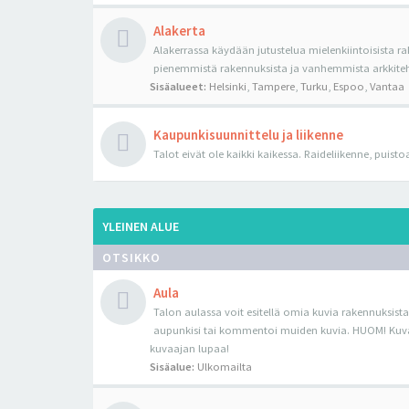
Alakerta
Alakerrassa käydään jutustelua mielenkiintoisista ra
pienemmistä rakennuksista ja vanhemmista arkkiteh
Sisäalueet:
Helsinki
,
Tampere
,
Turku
,
Espoo
,
Vantaa
Kaupunkisuunnittelu ja liikenne
Talot eivät ole kaikki kaikessa. Raideliikenne, puist
YLEINEN ALUE
OTSIKKO
Aula
Talon aulassa voit esitellä omia kuvia rakennuksista,
aupunkisi tai kommentoi muiden kuvia. HUOM! Kuvat 
kuvaajan lupaa!
Sisäalue:
Ulkomailta