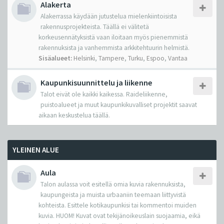
Alakerta
Alakerrassa käydään jutustelua mielenkiintoisista
rakennusprojekteista. Täällä ei välitetä
korkeusennätyksistä vaan iloitaan myös pienemmistä
rakennuksista ja vanhemmista arkkitehtuurin helmistä.
Sisäalueet:
Helsinki
,
Tampere
,
Turku
,
Espoo
,
Vantaa
Kaupunkisuunnittelu ja liikenne
Talot eivät ole kaikki kaikessa. Raideliikenne,
puistoalueet ja muut kaupunkikuvalliset projektit saavat
aikaan keskustelua täällä.
YLEINEN ALUE
Aula
Talon aulassa voit esitellä omia kuvia rakennuksista,
kaupungeista ja muista urbaaniin teemaan liittyvistä
kohteista. Esittele kotikaupunkisi tai kommentoi muiden
kuvia. HUOM! Kuvat ovat tekijänoikeuslain suojaamia, eikä