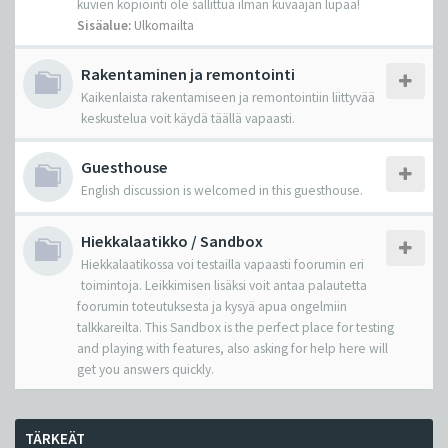
kuvien kopiointi ole sallittua ilman kuvaajan lupaa!
Sisäalue:
Ulkomailta
Rakentaminen ja remontointi
Kaikenlaista rakentamiseen ja remontointiin liittyvää
keskustelua voit käydä täällä vapaasti.
Guesthouse
English discussion is welcomed in this guesthouse.
Hiekkalaatikko / Sandbox
Hiekkalaatikossa voi testailla vapaasti foorumin eri
toimintoja. Leikkimisen lisäksi voit antaa palautetta
foorumin toteutuksesta ja kysyä apua ongelmiin
talkkareilta. This Sandbox is the perfect place for testing
and playing with features, also asking for help here will
get you answers quickly.
TÄRKEÄT