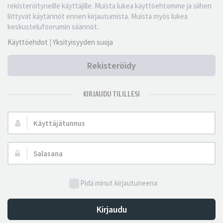
rekisteröityneille käyttäjille. Muista lukea käyttöehtomme ja siihen
liittyvät käytännöt ennen kirjautumista. Muista myös lukea
keskustelufoorumin säännöt.
Käyttöehdot
|
Yksityisyyden suoja
Rekisteröidy
KIRJAUDU TILILLESI
Käyttäjätunnus:
Salasana:
Pidä minut kirjautuneena
Kirjaudu