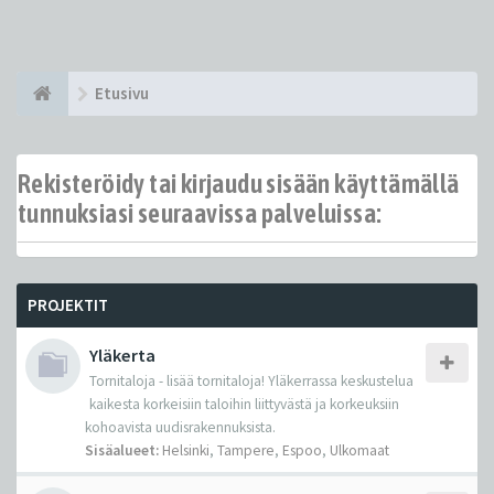
Etusivu
Rekisteröidy tai kirjaudu sisään käyttämällä
tunnuksiasi seuraavissa palveluissa:
PROJEKTIT
Yläkerta
Tornitaloja - lisää tornitaloja! Yläkerrassa keskustelua
kaikesta korkeisiin taloihin liittyvästä ja korkeuksiin
kohoavista uudisrakennuksista.
Sisäalueet:
Helsinki
,
Tampere
,
Espoo
,
Ulkomaat