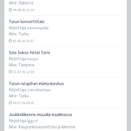
Aihe:
Yläkerta
04.08.26 15:14
Turun konserttitalo
Kirjoittaja
aamiaispulla
Aihe:
Turku
03.08.26 16:57
Solo Sokos Hotel Torni
Kirjoittaja
huopa
Aihe:
Tampere
31.07.26 12:09
Turun ratapihan elämyskeskus
Kirjoittaja
CalvinDeHaan
Aihe:
Turku
30.07.26 09:29
Joukkoliikenne muualla maailmassa
Kirjoittaja
Iggy.P
Aihe:
Kaupunkisuunnittelu ja liikenne