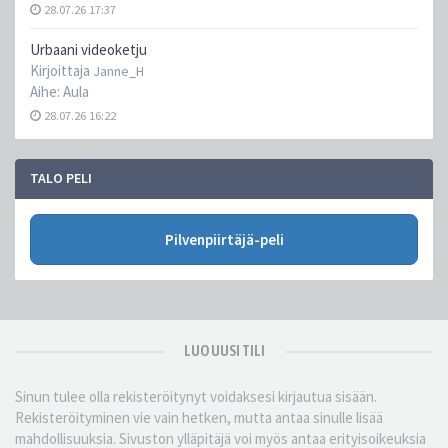
28.07.26 17:37
Urbaani videoketju
Kirjoittaja
Janne_H
Aihe:
Aula
28.07.26 16:22
TALO PELI
Pilvenpiirtäjä-peli
LUO UUSI TILI
Sinun tulee olla rekisteröitynyt voidaksesi kirjautua sisään.
Rekisteröityminen vie vain hetken, mutta antaa sinulle lisää
mahdollisuuksia. Sivuston ylläpitäjä voi myös antaa erityisoikeuksia