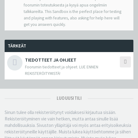
foorumin toteutuksesta ja kysyä apua ongelmiin
talkkareilta. This Sandbox is the perfect place for testing
and playing with features, also asking for help here will
get you answers quickly.
TÄRKEÄT
TIEDOTTEET JA OHJEET
Foorumin tiedotteet ja ohjeet. LUE ENNEN
REKISTERÖITYMISTÄ!
LUO UUSI TILI
Sinun tulee olla rekisteröitynyt voidaksesi kirjautua sisään.
Rekisteröityminen vie vain hetken, mutta antaa sinulle lisää
mahdollisuuksia. Sivuston ylläpitäjä voi myös antaa erityisoikeuksia
rekisteröityneille käyttäjille. Muista lukea käyttöehtomme ja siihen