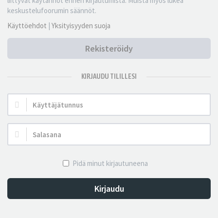
liittyvät käytännöt ennen kirjautumista. Muista myös lukea
keskustelufoorumin säännöt.
Käyttöehdot
|
Yksityisyyden suoja
Rekisteröidy
KIRJAUDU TILILLESI
Käyttäjätunnus:
Salasana:
Pidä minut kirjautuneena
Kirjaudu