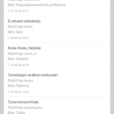
Aihe:
Kaupunkisuunnittelu ja liikenne
07.08.26 21:17
Ei urbaani videoketju
Kirjoittaja
Kantti
Aihe:
Aula
06.08.26 22:32
Keski-Pasila, Helsinki
Kirjoittaja
Janne_H
Aihe:
Helsinki
05.08.26 20:29
Tornitalojen viralliset korkeudet
Kirjoittaja
huopa
Aihe:
Yläkerta
04.08.26 15:14
Turun konserttitalo
Kirjoittaja
aamiaispulla
Aihe:
Turku