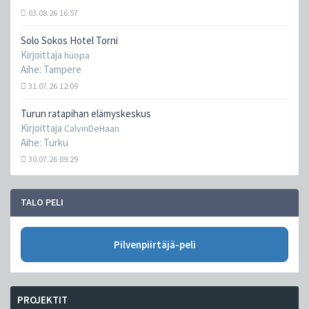
03.08.26 16:57
Solo Sokos Hotel Torni
Kirjoittaja
huopa
Aihe:
Tampere
31.07.26 12:09
Turun ratapihan elämyskeskus
Kirjoittaja
CalvinDeHaan
Aihe:
Turku
30.07.26 09:29
TALO PELI
Pilvenpiirtäjä-peli
PROJEKTIT