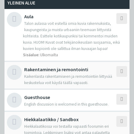
YLEINEN ALUE
Aula
Talon aulassa voit esitellä omia kuvia rakennuksista,
kaupungeista ja muista urbaaniin teemaan liittyvistä
kohteista. Esittele kotikaupunkisi tai kommentoi muiden
kuvia. HUOM! Kuvat ovat tekijänoikeuslain suojaamia, eikä
kuvien kopiointi ole sallittua ilman kuvaajan lupaa!
Sisäalue:
Ulkomailta
Rakentaminen ja remontointi
Kaikenlaista rakentamiseen ja remontointiin liittyvää
keskustelua voit käydä täällä vapaasti.
Guesthouse
English discussion is welcomed in this guesthouse.
Hiekkalaatikko / Sandbox
Hiekkalaatikossa voi testailla vapaasti foorumin eri
toimintoja. Leikkimisen lisäksi voit antaa palautetta