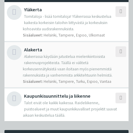
Yläkerta
Tornitaloja - lisää tornitaloja! Yläkerrassa keskustelua
kaikesta korkeisiin taloihin liittyvästä ja korkeuksiin
kohoavista uudisrakennuksista.
Sisäalueet:
Helsinki
,
Tampere
,
Espoo
,
Ulkomaat
Alakerta
Alakerrassa käydään jutustelua mielenkiintoisista
rakennusprojekteista. Täällä ei välitetä
korkeusennätyksistä vaan iloitaan myös pienemmistä
rakennuksista ja vanhemmista arkkitehtuurin helmistä.
Sisäalueet:
Helsinki
,
Tampere
,
Turku
,
Espoo
,
Vantaa
Kaupunkisuunnittelu ja liikenne
Talot eivät ole kaikki kaikessa. Raideliikenne,
puistoalueet ja muut kaupunkikuvalliset projektit saavat
aikaan keskustelua täällä.