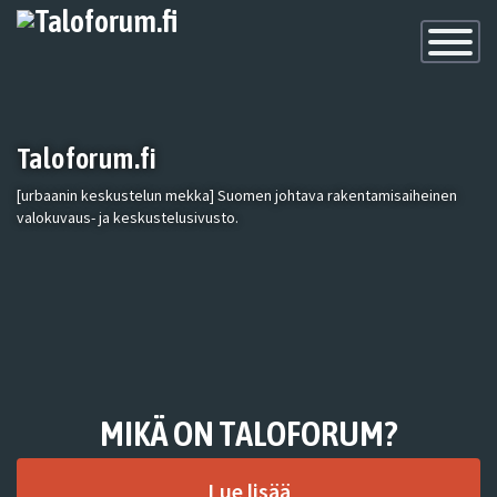
Toggle
Navigatio
Taloforum.fi
[urbaanin keskustelun mekka] Suomen johtava rakentamisaiheinen
valokuvaus- ja keskustelusivusto.
MIKÄ ON TALOFORUM?
Lue lisää