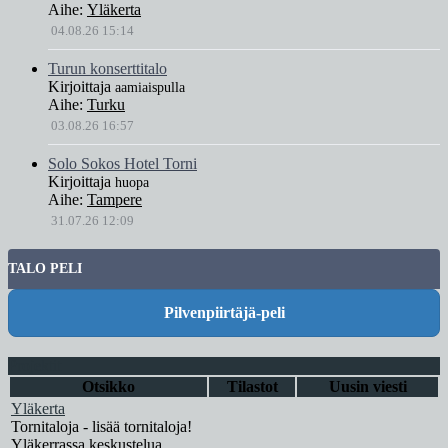
Aihe:
Yläkerta
04.08.26 15:14
Turun konserttitalo
Kirjoittaja
aamiaispulla
Aihe:
Turku
03.08.26 16:57
Solo Sokos Hotel Torni
Kirjoittaja
huopa
Aihe:
Tampere
31.07.26 12:09
TALO PELI
Pilvenpiirtäjä-peli
Projektit
Otsikko
Tilastot
Uusin viesti
Yläkerta
Tornitaloja - lisää tornitaloja!
Yläkerrassa keskustelua