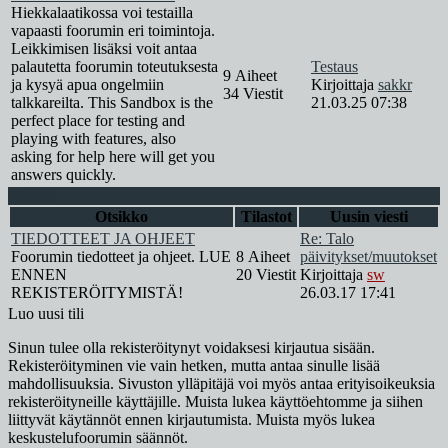
Hiekkalaatikossa voi testailla
vapaasti foorumin eri toimintoja.
Leikkimisen lisäksi voit antaa
palautetta foorumin toteutuksesta
Testaus
9 Aiheet
ja kysyä apua ongelmiin
Kirjoittaja
sakkr
34 Viestit
talkkareilta. This Sandbox is the
21.03.25 07:38
perfect place for testing and
playing with features, also
asking for help here will get you
answers quickly.
Tärkeät
Otsikko
Tilastot
Uusin viesti
TIEDOTTEET JA OHJEET
Re: Talo
Foorumin tiedotteet ja ohjeet. LUE
8 Aiheet
päivitykset/muutokset
ENNEN
20 Viestit
Kirjoittaja
sw
REKISTERÖITYMISTÄ!
26.03.17 17:41
Luo uusi tili
Sinun tulee olla rekisteröitynyt voidaksesi kirjautua sisään.
Rekisteröityminen vie vain hetken, mutta antaa sinulle lisää
mahdollisuuksia. Sivuston ylläpitäjä voi myös antaa erityisoikeuksia
rekisteröityneille käyttäjille. Muista lukea käyttöehtomme ja siihen
liittyvät käytännöt ennen kirjautumista. Muista myös lukea
keskustelufoorumin säännöt.