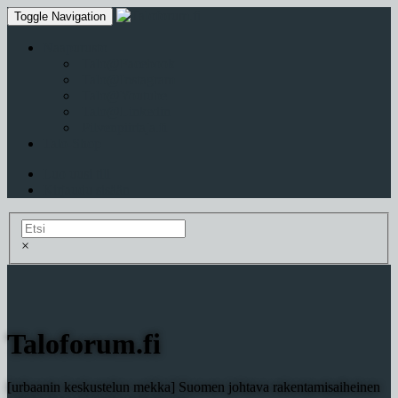
Toggle Navigation
Naapurusto
Talo@Facebook
Talo@Instagram
Talo@Youtube
Talo@Linkedin
Pilvenpiirtaja.fi
Talo-Shop
Luo uusi tili
Kirjaudu sisään
×
Taloforum.fi
[urbaanin keskustelun mekka] Suomen johtava rakentamisaiheinen