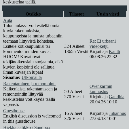
keskustelua täällä.
Yleinen alue
Otsikko
Tilastot
Uusin viesti
Aula
Talon aulassa voit esitellä omia
kuvia rakennuksista,
kaupungeista ja muista urbaaniin
teemaan liittyvistä kohteista.
Re: Ei urbaani
Esittele kotikaupunkisi tai
324 Aiheet
videoketju
kommentoi muiden kuvia.
13655 Viestit
Kirjoittaja
Kantti
HUOM! Kuvat ovat
06.08.26 22:32
tekijänoikeuslain suojaamia, eikä
kuvien kopiointi ole sallittua
ilman kuvaajan lupaa!
Sisäalue:
Ulkomailta
Rakentaminen ja remontointi
Ovenkarmin
Kaikenlaista rakentamiseen ja
50 Aiheet
kunnostus
remontointiin liittyvää
270 Viestit
Kirjoittaja
Gandhia
keskustelua voit käydä täällä
20.04.26 10:10
vapaasti.
Guesthouse
16 Aiheet
Kirjoittaja
Juhannus
English discussion is welcomed
326 Viestit
27.04.18 10:01
in this guesthouse.
Hiekkalaatikko / Sandbox