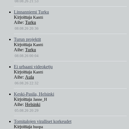
08.08.26 21:53
Linnanniemi Turku
Kirjoittaja
Kantti
Aihe:
Turku
08.08.26 20:36
Turun projektit
Kirjoittaja
Kantti
Aihe:
Turku
08.08.26 00:04
Ei urbaani videoketju
Kirjoittaja
Kantti
Aihe:
Aula
06.08.26 22:32
Keski-Pasila, Helsinki
Kirjoittaja
Janne_H
Aihe:
Helsinki
05.08.26 20:29
Tornitalojen viralliset korkeudet
Kirjoittaja
huopa