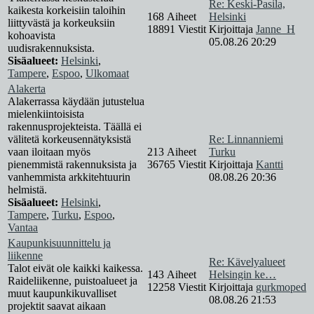
Re: Keski-Pasila,
kaikesta korkeisiin taloihin
168 Aiheet
Helsinki
liittyvästä ja korkeuksiin
18891 Viestit
Kirjoittaja
Janne_H
kohoavista
05.08.26 20:29
uudisrakennuksista.
Sisäalueet:
Helsinki
,
Tampere
,
Espoo
,
Ulkomaat
Alakerta
Alakerrassa käydään jutustelua
mielenkiintoisista
rakennusprojekteista. Täällä ei
välitetä korkeusennätyksistä
Re: Linnanniemi
vaan iloitaan myös
213 Aiheet
Turku
pienemmistä rakennuksista ja
36765 Viestit
Kirjoittaja
Kantti
vanhemmista arkkitehtuurin
08.08.26 20:36
helmistä.
Sisäalueet:
Helsinki
,
Tampere
,
Turku
,
Espoo
,
Vantaa
Kaupunkisuunnittelu ja
liikenne
Re: Kävelyalueet
Talot eivät ole kaikki kaikessa.
143 Aiheet
Helsingin ke…
Raideliikenne, puistoalueet ja
12258 Viestit
Kirjoittaja
gurkmoped
muut kaupunkikuvalliset
08.08.26 21:53
projektit saavat aikaan