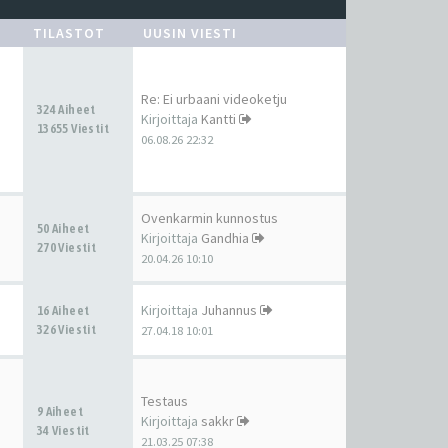
TILASTOT
UUSIN VIESTI
Re: Ei urbaani videoketju
324 Aiheet
Kirjoittaja
Kantti
13655 Viestit
06.08.26 22:32
Ovenkarmin kunnostus
50 Aiheet
Kirjoittaja
Gandhia
270 Viestit
20.04.26 10:10
Kirjoittaja
Juhannus
16 Aiheet
326 Viestit
27.04.18 10:01
Testaus
9 Aiheet
Kirjoittaja
sakkr
34 Viestit
21.03.25 07:38