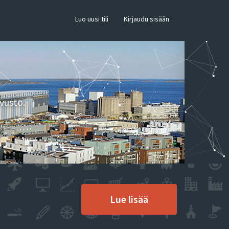
×
Luo uusi tili
Kirjaudu sisään
vusto.
Lue lisää