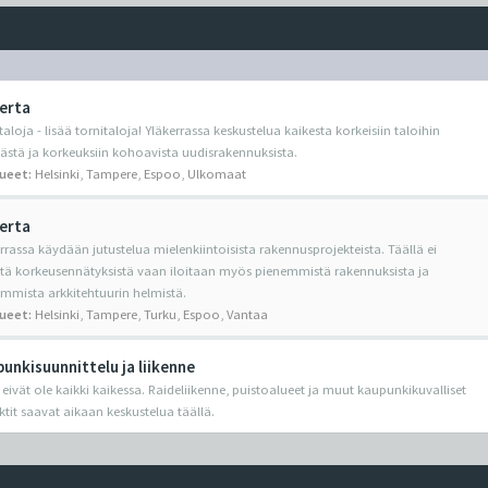
erta
taloja - lisää tornitaloja! Yläkerrassa keskustelua kaikesta korkeisiin taloihin
yvästä ja korkeuksiin kohoavista uudisrakennuksista.
lueet:
Helsinki
,
Tampere
,
Espoo
,
Ulkomaat
erta
rrassa käydään jutustelua mielenkiintoisista rakennusprojekteista. Täällä ei
etä korkeusennätyksistä vaan iloitaan myös pienemmistä rakennuksista ja
mmista arkkitehtuurin helmistä.
lueet:
Helsinki
,
Tampere
,
Turku
,
Espoo
,
Vantaa
unkisuunnittelu ja liikenne
 eivät ole kaikki kaikessa. Raideliikenne, puistoalueet ja muut kaupunkikuvalliset
ktit saavat aikaan keskustelua täällä.