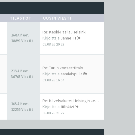
TILASTOT
UUSIN VIESTI
Re: Keski-Pasila, Helsinki
168 Aiheet
Kirjoittaja
Janne_H
18891 Viestit
05.08.26 20:29
Re: Turun konserttitalo
213 Aiheet
Kirjoittaja
aamiaispulla
36763 Viestit
03.08.26 16:57
Re: Kävelyalueet Helsingin ke…
143 Aiheet
Kirjoittaja
tiiliskivi
12255 Viestit
06.08.26 21:22