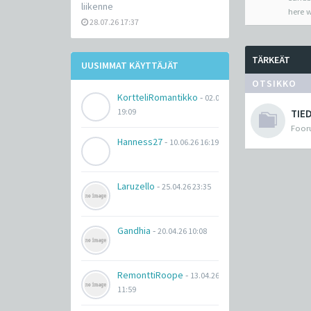
liikenne
here w
28.07.26 17:37
TÄRKEÄT
UUSIMMAT KÄYTTÄJÄT
OTSIKKO
KortteliRomantikko
-
02.07.26
19:09
TIE
Fooru
Hanness27
-
10.06.26 16:19
Laruzello
-
25.04.26 23:35
Gandhia
-
20.04.26 10:08
RemonttiRoope
-
13.04.26
11:59