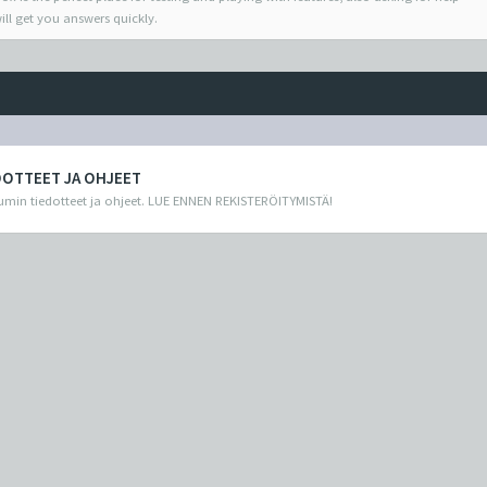
ill get you answers quickly.
DOTTEET JA OHJEET
min tiedotteet ja ohjeet. LUE ENNEN REKISTERÖITYMISTÄ!