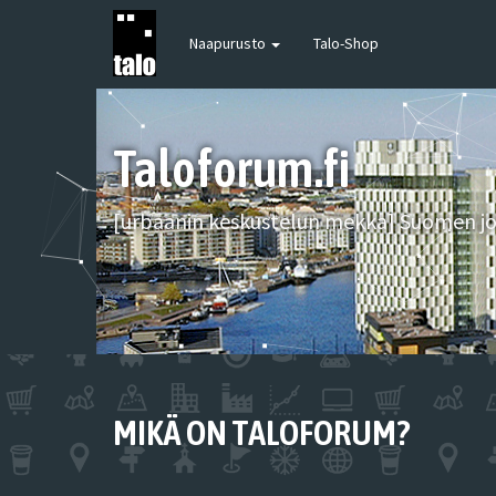
Naapurusto
Talo-Shop
Taloforum.fi
[urbaanin keskustelun mekka] Suomen joh
MIKÄ ON TALOFORUM?