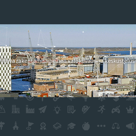
tava rakentamisaiheinen valokuvaus- ja keskustelusi