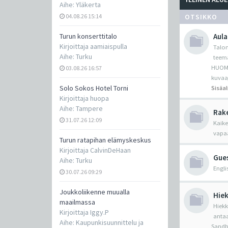
Aihe:
Yläkerta
04.08.26 15:14
OTSIKKO
Turun konserttitalo
Aula
Kirjoittaja
aamiaispulla
Talon
Aihe:
Turku
teema
HUOM! 
03.08.26 16:57
kuvaa
Solo Sokos Hotel Torni
Sisäal
Kirjoittaja
huopa
Aihe:
Tampere
Rake
31.07.26 12:09
Kaike
vapaa
Turun ratapihan elämyskeskus
Kirjoittaja
CalvinDeHaan
Gue
Aihe:
Turku
Engli
30.07.26 09:29
Joukkoliikenne muualla
Hiek
maailmassa
Hiekk
Kirjoittaja
Iggy.P
antaa
Aihe:
Kaupunkisuunnittelu ja
Sandbo