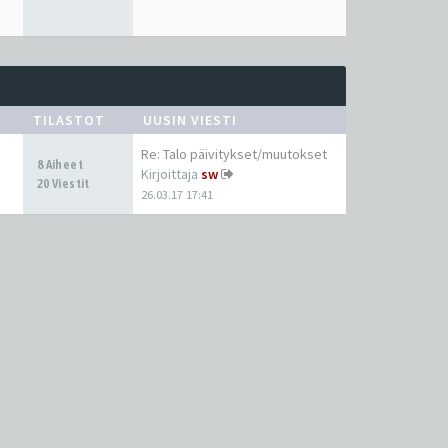
TILASTOT
UUSIN VIESTI
Re: Talo päivitykset/muutokset
8 Aiheet
Kirjoittaja
sw
20 Viestit
26.03.17 17:41