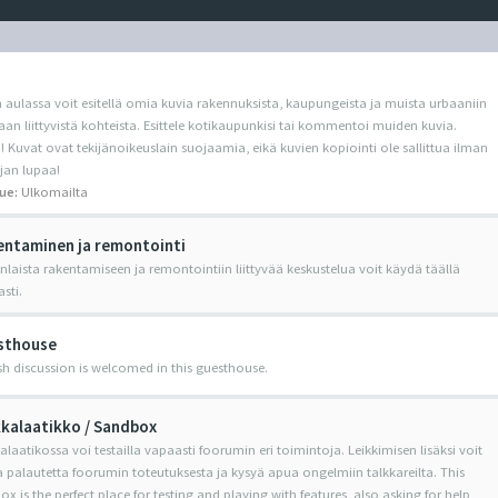
 aulassa voit esitellä omia kuvia rakennuksista, kaupungeista ja muista urbaaniin
an liittyvistä kohteista. Esittele kotikaupunkisi tai kommentoi muiden kuvia.
Kuvat ovat tekijänoikeuslain suojaamia, eikä kuvien kopiointi ole sallittua ilman
jan lupaa!
ue:
Ulkomailta
ntaminen ja remontointi
nlaista rakentamiseen ja remontointiin liittyvää keskustelua voit käydä täällä
sti.
sthouse
sh discussion is welcomed in this guesthouse.
kalaatikko / Sandbox
alaatikossa voi testailla vapaasti foorumin eri toimintoja. Leikkimisen lisäksi voit
 palautetta foorumin toteutuksesta ja kysyä apua ongelmiin talkkareilta. This
x is the perfect place for testing and playing with features, also asking for help