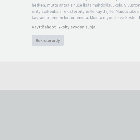
hetken, mutta antaa sinulle lisää mahdollisuuksia. Sivuston
erityisoikeuksia rekisteröityneille käyttäjille. Muista luke
käytännöt ennen kirjautumista. Muista myös lukea keskus
Käyttöehdot
|
Yksityisyyden suoja
Rekisteröidy