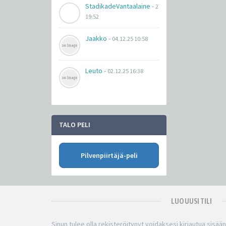
StadikadeVantaalaine
-
27.03.26
19:52
Jaakko
-
04.12.25 10:58
Leuto
-
02.12.25 16:38
TALO PELI
Pilvenpiirtäjä-peli
LUO UUSI TILI
Sinun tulee olla rekisteröitynyt voidaksesi kirjautua sisää