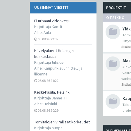
UUSIMMAT VIESTIT
PROJEKTIT
OTSIKKO
Ei urbaani videoketju
Kirjoittaja
Kantti
Yläk
Aihe:
Aula
Torni
06.08.26 22:32
liitt
Sisäa
Kävelyalueet Helsingin
keskustassa
Alak
Kirjoittaja
tiiliskivi
Alake
Aihe:
Kaupunkisuunnittelu ja
välit
liikenne
vanhe
06.08.26 21:22
Sisäa
Keski-Pasila, Helsinki
Kirjoittaja
Janne_H
Kaup
Aihe:
Helsinki
Talot
05.08.26 20:29
proje
Tornitalojen viralliset korkeudet
Kirjoittaja
huopa
YLEINEN ALUE