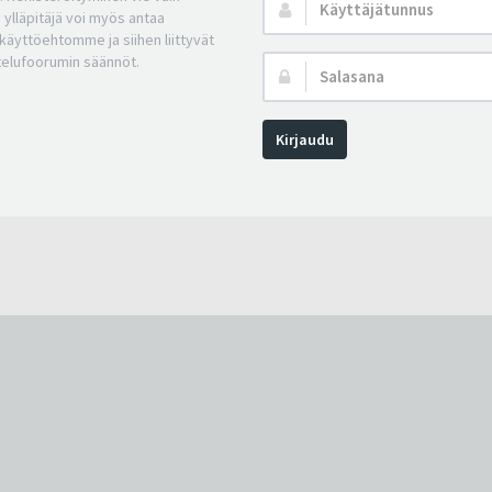
Käyttäjätunnus:
 ylläpitäjä voi myös antaa
a käyttöehtomme ja siihen liittyvät
telufoorumin säännöt.
Salasana:
Kirjaudu