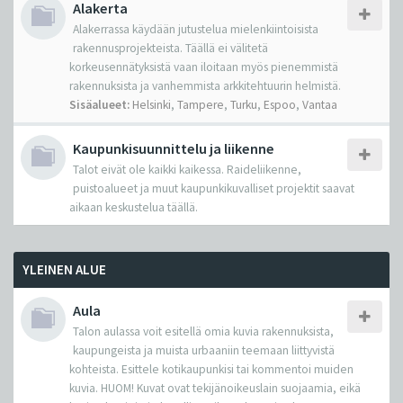
Alakerta
Alakerrassa käydään jutustelua mielenkiintoisista
rakennusprojekteista. Täällä ei välitetä
korkeusennätyksistä vaan iloitaan myös pienemmistä
rakennuksista ja vanhemmista arkkitehtuurin helmistä.
Sisäalueet:
Helsinki
,
Tampere
,
Turku
,
Espoo
,
Vantaa
Kaupunkisuunnittelu ja liikenne
Talot eivät ole kaikki kaikessa. Raideliikenne,
puistoalueet ja muut kaupunkikuvalliset projektit saavat
aikaan keskustelua täällä.
YLEINEN ALUE
Aula
Talon aulassa voit esitellä omia kuvia rakennuksista,
kaupungeista ja muista urbaaniin teemaan liittyvistä
kohteista. Esittele kotikaupunkisi tai kommentoi muiden
kuvia. HUOM! Kuvat ovat tekijänoikeuslain suojaamia, eikä