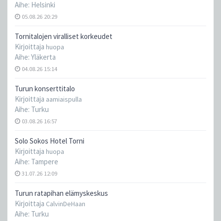
Aihe:
Helsinki
05.08.26 20:29
Tornitalojen viralliset korkeudet
Kirjoittaja
huopa
Aihe:
Yläkerta
04.08.26 15:14
Turun konserttitalo
Kirjoittaja
aamiaispulla
Aihe:
Turku
03.08.26 16:57
Solo Sokos Hotel Torni
Kirjoittaja
huopa
Aihe:
Tampere
31.07.26 12:09
Turun ratapihan elämyskeskus
Kirjoittaja
CalvinDeHaan
Aihe:
Turku