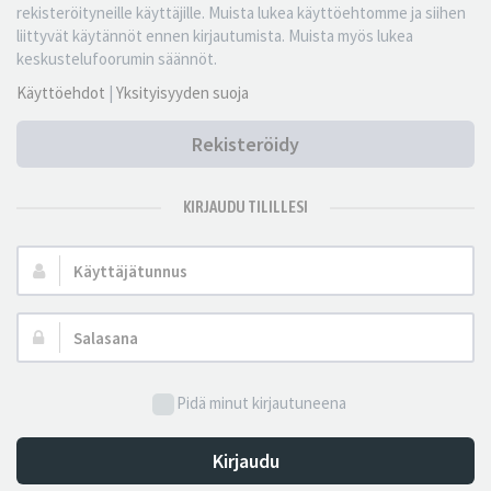
rekisteröityneille käyttäjille. Muista lukea käyttöehtomme ja siihen
liittyvät käytännöt ennen kirjautumista. Muista myös lukea
keskustelufoorumin säännöt.
Käyttöehdot
|
Yksityisyyden suoja
Rekisteröidy
KIRJAUDU TILILLESI
Käyttäjätunnus:
Salasana:
Pidä minut kirjautuneena
Kirjaudu