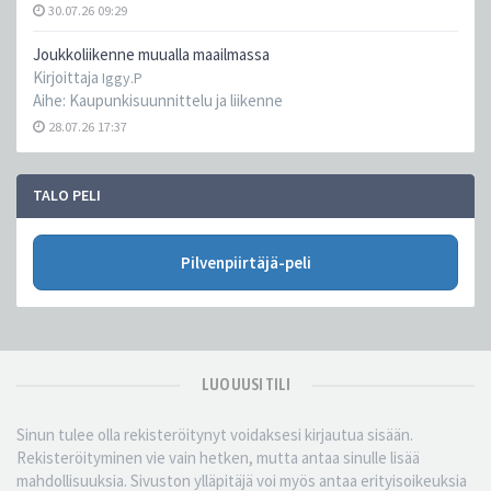
30.07.26 09:29
Joukkoliikenne muualla maailmassa
Kirjoittaja
Iggy.P
Aihe:
Kaupunkisuunnittelu ja liikenne
28.07.26 17:37
TALO PELI
Pilvenpiirtäjä-peli
LUO UUSI TILI
Sinun tulee olla rekisteröitynyt voidaksesi kirjautua sisään.
Rekisteröityminen vie vain hetken, mutta antaa sinulle lisää
mahdollisuuksia. Sivuston ylläpitäjä voi myös antaa erityisoikeuksia