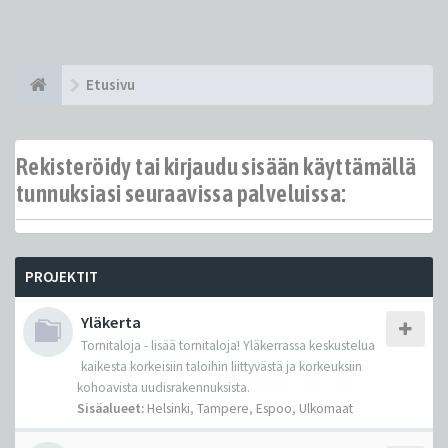
Etusivu
Rekisteröidy tai kirjaudu sisään käyttämällä
tunnuksiasi seuraavissa palveluissa:
PROJEKTIT
Yläkerta
Tornitaloja - lisää tornitaloja! Yläkerrassa keskustelua
kaikesta korkeisiin taloihin liittyvästä ja korkeuksiin
kohoavista uudisrakennuksista.
Sisäalueet:
Helsinki
,
Tampere
,
Espoo
,
Ulkomaat