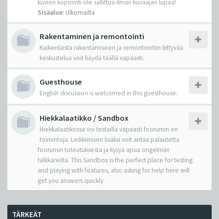
kuvien kopiointi ole sallittua ilman kuvaajan lupaa!
Sisäalue:
Ulkomailta
Rakentaminen ja remontointi
Kaikenlaista rakentamiseen ja remontointiin liittyvää
keskustelua voit käydä täällä vapaasti.
Guesthouse
English discussion is welcomed in this guesthouse.
Hiekkalaatikko / Sandbox
Hiekkalaatikossa voi testailla vapaasti foorumin eri
toimintoja. Leikkimisen lisäksi voit antaa palautetta
foorumin toteutuksesta ja kysyä apua ongelmiin
talkkareilta. This Sandbox is the perfect place for testing
and playing with features, also asking for help here will
get you answers quickly.
TÄRKEÄT