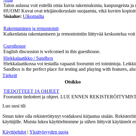
Talon aulassa voit esitellä omia kuvia rakennuksista, kaupungeista ja 
HUOM! Kuvat ovat tekijänoikeuslain suojaamia, eikä kuvien kopiointi
Sisäalue:
Ulkomailta
Rakentaminen ja remontointi
Kaikenlaista rakentamiseen ja remontointiin liittyvää keskustelua voit 
Guesthouse
English discussion is welcomed in this guesthouse.
Hiekkalaatikko / Sandbox
Hiekkalaatikossa voi testailla vapaasti foorumin eri toimintoja. Leikki
Sandbox is the perfect place for testing and playing with features, als
Tärkeät
Otsikko
TIEDOTTEET JA OHJEET
Foorumin tiedotteet ja ohjeet. LUE ENNEN REKISTERÖITYMIS
Luo uusi tili
Sinun tulee olla rekisteröitynyt voidaksesi kirjautua sisään. Rekisteröi
käyttäjille. Muista lukea käyttöehtomme ja siihen liittyvät käytännöt
Käyttöehdot
|
Yksityisyyden suoja