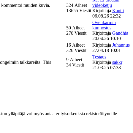
 tai kommentoi muiden kuvia.
324 Aiheet
videoketju
13655 Viestit
Kirjoittaja
Kantti
06.08.26 22:32
Ovenkarmin
50 Aiheet
kunnostus
270 Viestit
Kirjoittaja
Gandhia
20.04.26 10:10
16 Aiheet
Kirjoittaja
Juhannus
326 Viestit
27.04.18 10:01
Testaus
9 Aiheet
ongelmiin talkkareilta. This
Kirjoittaja
sakkr
34 Viestit
21.03.25 07:38
ton ylläpitäjä voi myös antaa erityisoikeuksia rekisteröityneille