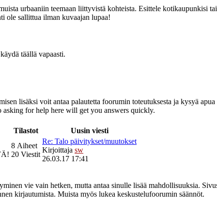
muista urbaaniin teemaan liittyvistä kohteista. Esittele kotikaupunkisi
 ole sallittua ilman kuvaajan lupaa!
käydä täällä vapaasti.
misen lisäksi voit antaa palautetta foorumin toteutuksesta ja kysyä apua 
o asking for help here will get you answers quickly.
Tilastot
Uusin viesti
Re: Talo päivitykset/muutokset
8 Aiheet
Kirjoittaja
sw
TÄ!
20 Viestit
26.03.17 17:41
tyminen vie vain hetken, mutta antaa sinulle lisää mahdollisuuksia. Sivus
 ennen kirjautumista. Muista myös lukea keskustelufoorumin säännöt.