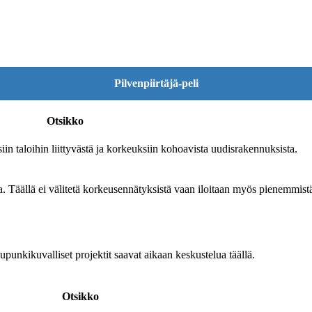
Pilvenpiirtäjä-peli
Otsikko
siin taloihin liittyvästä ja korkeuksiin kohoavista uudisrakennuksista.
a. Täällä ei välitetä korkeusennätyksistä vaan iloitaan myös pienemmist
upunkikuvalliset projektit saavat aikaan keskustelua täällä.
Otsikko