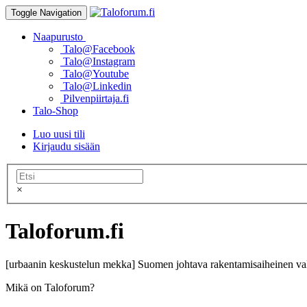
Toggle Navigation
Naapurusto
Talo@Facebook
Talo@Instagram
Talo@Youtube
Talo@Linkedin
Pilvenpiirtaja.fi
Talo-Shop
Luo uusi tili
Kirjaudu sisään
×
Taloforum.fi
[urbaanin keskustelun mekka] Suomen johtava rakentamisaiheinen val
Mikä on Taloforum?