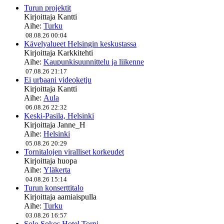
Turun projektit
Kirjoittaja
Kantti
Aihe:
Turku
08.08.26 00:04
Kävelyalueet Helsingin keskustassa
Kirjoittaja
Karkkitehti
Aihe:
Kaupunkisuunnittelu ja liikenne
07.08.26 21:17
Ei urbaani videoketju
Kirjoittaja
Kantti
Aihe:
Aula
06.08.26 22:32
Keski-Pasila, Helsinki
Kirjoittaja
Janne_H
Aihe:
Helsinki
05.08.26 20:29
Tornitalojen viralliset korkeudet
Kirjoittaja
huopa
Aihe:
Yläkerta
04.08.26 15:14
Turun konserttitalo
Kirjoittaja
aamiaispulla
Aihe:
Turku
03.08.26 16:57
Solo Sokos Hotel Torni