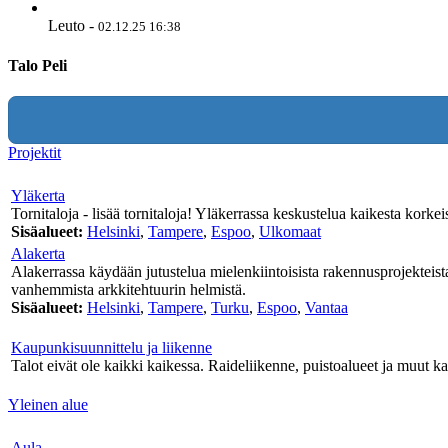
Leuto
-
02.12.25 16:38
Talo Peli
Projektit
Yläkerta
Tornitaloja - lisää tornitaloja! Yläkerrassa keskustelua kaikesta korkei
Sisäalueet:
Helsinki
,
Tampere
,
Espoo
,
Ulkomaat
Alakerta
Alakerrassa käydään jutustelua mielenkiintoisista rakennusprojekteist
vanhemmista arkkitehtuurin helmistä.
Sisäalueet:
Helsinki
,
Tampere
,
Turku
,
Espoo
,
Vantaa
Kaupunkisuunnittelu ja liikenne
Talot eivät ole kaikki kaikessa. Raideliikenne, puistoalueet ja muut ka
Yleinen alue
Aula