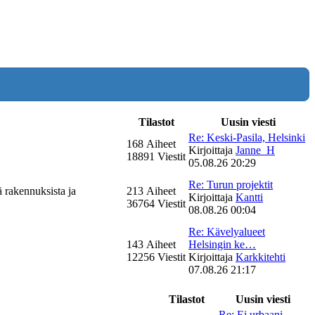
Tilastot
Uusin viesti
Re: Keski-Pasila, Helsinki
168 Aiheet
Kirjoittaja
Janne_H
18891 Viestit
05.08.26 20:29
Re: Turun projektit
ä rakennuksista ja
213 Aiheet
Kirjoittaja
Kantti
36764 Viestit
08.08.26 00:04
Re: Kävelyalueet
143 Aiheet
Helsingin ke…
12256 Viestit
Kirjoittaja
Karkkitehti
07.08.26 21:17
Tilastot
Uusin viesti
Re: Ei urbaani